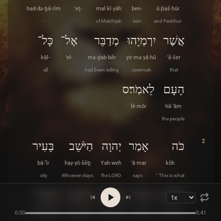
had·də·ḇā·rîm
’eṯ-
mal·kî·yāh
ben-
ū·p̄aš·ḥūr
-
-
of Malchijah
son
and Pashhur
אֲשֶׁר
יִרְמְיָהוּ
מְדַבֵּר
אֶל־
כָּל־
kāl-
’el-
mə·ḏab·bêr
yir·mə·yā·hū
’ă·šer
all
. . .
had been telling
Jeremiah
that
הָעָם
לֵאמֹֽר׃ס
lê·mōr
hā·‘ām
- :
the people
2
כֹּה
אָמַר
יְהוָה
הַיֹּשֵׁב
בָּעִיר
bā·‘îr
hay·yō·šêḇ
Yah·weh
’ā·mar
kōh
city
Whoever stays
the LORD
says :
“ This is what
הַזֹּאת
יָמוּת
בַּחֶרֶב
בָּרָעָב
וּבַדָּבֶר
ū·ḇad·dā·ḇer
bā·rā·‘āḇ
ba·ḥe·reḇ
yā·mūṯ
haz·zōṯ
0:00
5:41