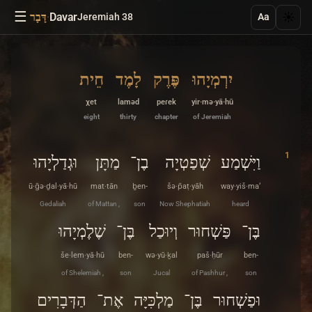
☰
·
Davar
☀️
Jeremiah 38
דָּבָר
Aa
יִרְמְיָהוּ
פֶּרֶק
לָמֶד
חֵית
χet
laməd
peɾek
yir·mə·yā·hū
eight
thirty
chapter
of Jeremiah
1
וַיִּשְׁמַע
שְׁפַטְיָה
בֶן־
מַתָּן
וּגְדַלְיָהוּ
ū·ḡə·ḏal·yā·hū
mat·tān
ḇen-
šə·p̄aṭ·yāh
way·yiš·ma‘
Gedaliah
of Mattan ,
son
Now Shephatiah
heard
בֶּן־
פַּשְׁחוּר
וְיוּכַל
בֶּן־
שֶׁלֶמְיָהוּ
še·lem·yā·hū
ben-
wə·yū·ḵal
paš·ḥūr
ben-
of Shelemiah ,
son
Jucal
of Pashhur ,
son
וּפַשְׁחוּר
בֶּן־
מַלְכִּיָּה
אֶת־
הַדְּבָרִים