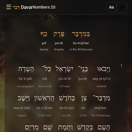
☰
·
Davar
☀️
Numbers 20
דָּבָר
Aa
בְּמִדְבַּר
פֶּרֶק
כַף
χaf
peɾek
bə·miḏ·bar
twenty
chapter
in the Wilderness
1
וַיָּבֹאוּ
בְנֵֽי־
יִשְׂרָאֵל
כָּל־
הָעֵדָה
hā·‘ê·ḏāh
kāl-
yiś·rā·’êl
ḇə·nê-
way·yā·ḇō·’ū
congregation
the whole
of Israel
. . .
entered
מִדְבַּר־
צִן
בַּחֹדֶשׁ
הָֽרִאשׁוֹן
וַיֵּשֶׁב
way·yê·šeḇ
hā·ri·šō·wn
ba·ḥō·ḏeš
ṣin
miḏ·bar-
stayed
In the first
month ,
of Zin
the Wilderness
הָעָם
בְּקָדֵשׁ
וַתָּמָת
שָׁם
מִרְיָם