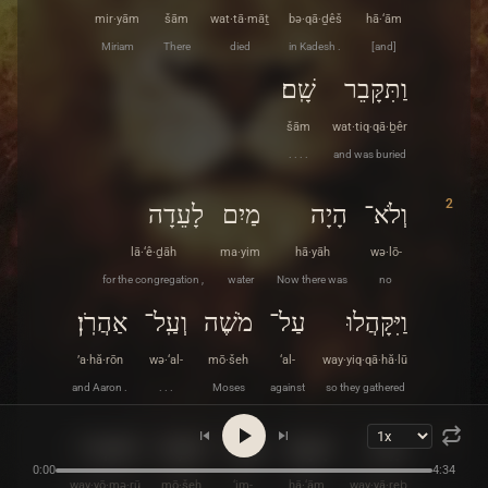
mir·yām
šām
wat·tā·māṯ
bə·qā·ḏêš
hā·‘ām
Miriam
There
died
in Kadesh .
[and]
וַתִּקָּבֵר
שָֽׁם׃
šām
wat·tiq·qā·ḇêr
. . . .
and was buried
2
וְלֹא־
הָיָה
מַיִם
לָעֵדָה
lā·‘ê·ḏāh
ma·yim
hā·yāh
wə·lō-
for the congregation ,
water
Now there was
no
וַיִּקָּהֲלוּ
עַל־
מֹשֶׁה
וְעַֽל־
אַהֲרֹֽן׃
’a·hă·rōn
wə·‘al-
mō·šeh
‘al-
way·yiq·qā·hă·lū
and Aaron .
. . .
Moses
against
so they gathered
3
וַיָּרֶב
הָעָם
עִם־
מֹשֶׁה
וַיֹּאמְרוּ
0:00
4:34
way·yō·mə·rū
mō·šeh
‘im-
hā·‘ām
way·yā·reḇ