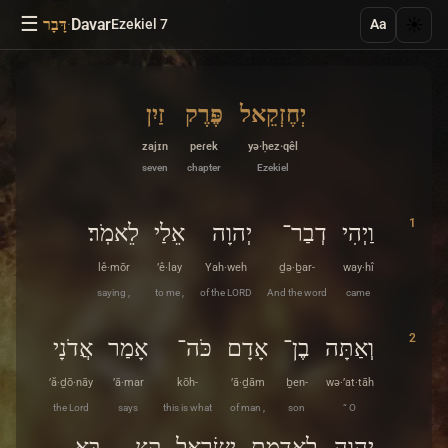
☰
·
Davar
☀️
Ezekiel 7
דָּבָר
Aa
יְחֶזְקֵאל
פֶּרֶק
זַיִן
zajɪn
peɾek
yə·ḥez·qêl
seven
chapter
Ezekiel
1
וַיְהִי
דְבַר־
יְהוָה
אֵלַי
לֵאמֹֽר׃
lê·mōr
’ê·lay
Yah·weh
ḏə·ḇar-
way·hî
saying ,
to me ,
of the LORD
And the word
came
2
וְאַתָּה
בֶן־
אָדָם
כֹּה־
אָמַר
אֲדֹנָי
’ă·ḏō·nāy
’ā·mar
kōh-
’ā·ḏām
ḇen-
wə·’at·tāh
the Lord
says
this is what
of man ,
son
“ O
יְהוִה
לְאַדְמַת
יִשְׂרָאֵל
קֵץ
בָּא