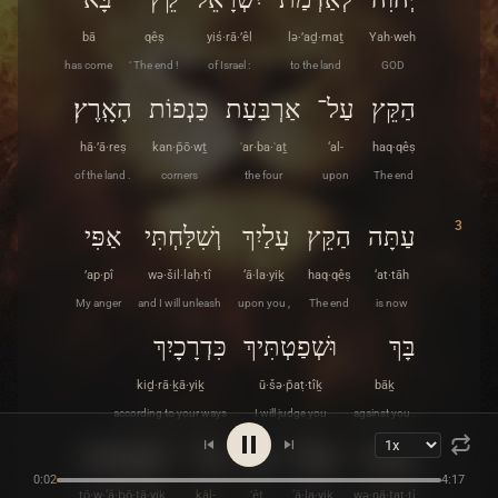
bā
qêṣ
yiś·rā·’êl
lə·’aḏ·maṯ
Yah·weh
has come
‘ The end !
of Israel :
to the land
GOD
הַקֵּץ
עַל־
אַרְבַּעַת
כַּנְפוֹת
הָאָֽרֶץ׃
hā·’ā·reṣ
kan·p̄ō·wṯ
ʾar·ba·ʿaṯ
‘al-
haq·qêṣ
of the land .
corners
the four
upon
The end
3
עַתָּה
הַקֵּץ
עָלַיִךְ
וְשִׁלַּחְתִּי
אַפִּי
’ap·pî
wə·šil·laḥ·tî
‘ā·la·yiḵ
haq·qêṣ
‘at·tāh
My anger
and I will unleash
upon you ,
The end
is now
בָּךְ
וּשְׁפַטְתִּיךְ
כִּדְרָכָיִךְ
kiḏ·rā·ḵā·yiḵ
ū·šə·p̄aṭ·tîḵ
bāḵ
according to your ways
I will judge you
against you .
וְנָתַתִּי
עָלַיִךְ
אֵת
כָּל־
תּוֹעֲבֹתָֽיִךְ׃
0:02
4:17
tō·w·‘ă·ḇō·ṯā·yiḵ
kāl-
’êṯ
‘ā·la·yiḵ
wə·nā·ṯat·tî