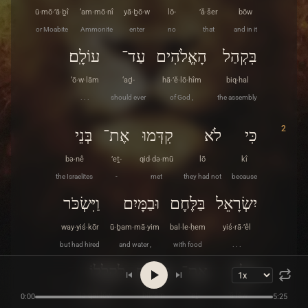
ū·mō·’ā·ḇî
‘am·mō·nî
yā·ḇō·w
lō-
’ă·šer
bōw
or Moabite
Ammonite
enter
no
that
and in it
בִּקְהַל
הָאֱלֹהִים
עַד־
עוֹלָֽם׃
‘ō·w·lām
‘aḏ-
hā·’ĕ·lō·hîm
biq·hal
. . .
should ever
of God ,
the assembly
2
כִּי
לֹא
קִדְּמוּ
אֶת־
בְּנֵי
bə·nê
’eṯ-
qid·də·mū
lō
kî
the Israelites
-
met
they had not
because
יִשְׂרָאֵל
בַּלֶּחֶם
וּבַמָּיִם
וַיִּשְׂכֹּר
way·yiś·kōr
ū·ḇam·mā·yim
bal·le·ḥem
yiś·rā·’êl
but had hired
and water ,
with food
. . .
עָלָיו
אֶת־
בִּלְעָם
לְקַֽלְלוֹ
lə·qal·lōw
bil·‘ām
’eṯ-
‘ā·lāw
0:00
5:25