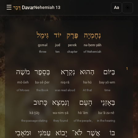
☰
·
Davar
☀️
Nehemiah 13
דָּבָר
Aa
נְחֶמְיָה
פֶּרֶק
יוֹד
גִּימֵל
ɡɪməl
jʊd
peɾek
nə·ḥem·yāh
three
ten
chapter
of Nehemiah
1
בַּיּוֹם
הַהוּא
נִקְרָא
בְּסֵפֶר
מֹשֶׁה
mō·šeh
bə·sê·p̄er
niq·rā
ha·hū
bay·yō·wm
of Moses
the Book
was read aloud
At that
time
בְּאָזְנֵי
הָעָם
וְנִמְצָא
כָּתוּב
kā·ṯūḇ
wə·nim·ṣā
hā·‘ām
bə·’ā·zə·nê
the passage stating
they found
of the people ,
in the hearing
בּוֹ
אֲשֶׁר
לֹא־
יָבוֹא
עַמֹּנִי
וּמֹאָבִי