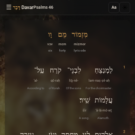
☰
·
Davar
☀️
Psalms 46
דָּבָר
Aa
מִזְמוֹר
מֵם
וָו
vɔv
mɛm
mizmor
six
forty
lyric ode
1
לַמְנַצֵּחַ
לִבְנֵי־
קֹרַח
עַֽל־
‘al-
qō·raḥ
liḇ·nê-
lam·naṣ·ṣê·aḥ
According to
of Korah .
Of the sons
For the choirmaster .
עֲלָמוֹת
שִֽׁיר׃
šîr
‘ă·lā·mō·wṯ
A song .
Alamoth .
2
אֱלֹהִים
לָנוּ
מַחֲסֶה
וָעֹז
עֶזְרָה