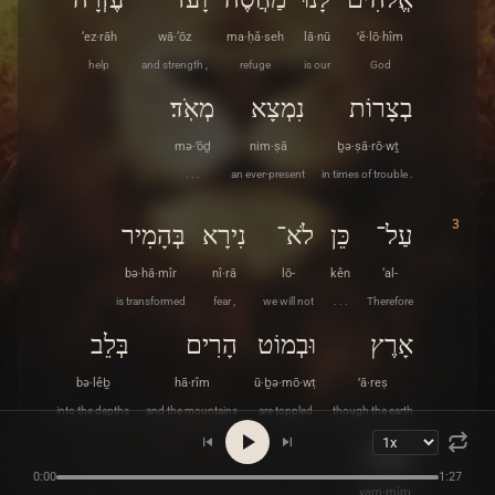
‘ez·rāh
wā·‘ōz
ma·ḥă·seh
lā·nū
’ĕ·lō·hîm
help
and strength ,
refuge
is our
God
בְצָרוֹת
נִמְצָא
מְאֹֽד׃
mə·’ōḏ
nim·ṣā
ḇə·ṣā·rō·wṯ
. . .
an ever-present
in times of trouble .
3
עַל־
כֵּן
לֹא־
נִירָא
בְּהָמִיר
bə·hā·mîr
nî·rā
lō-
kên
‘al-
is transformed
fear ,
we will not
. . .
Therefore
אָרֶץ
וּבְמוֹט
הָרִים
בְּלֵב
bə·lêḇ
hā·rîm
ū·ḇə·mō·wṭ
’ā·reṣ
into the depths
and the mountains
are toppled
though the earth
יַמִּֽים׃
0:00
1:27
yam·mîm