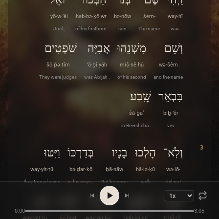
yō·w·’êl
hab·bə·ḵō·wr
bə·nōw
šem-
way·hî
Joel ,
of his firstborn
son
The name
was
וְשֵׁם
מִשְׁנֵהוּ
אֲבִיָּה
שֹׁפְטִים
šō·p̄ə·ṭîm
’ă·ḇî·yāh
miš·nê·hū
wə·šêm
They were judges
was Abijah .
of his second
and the name
בִּבְאֵר
שָֽׁבַע׃
šā·ḇa‘
biḇ·’êr
in Beersheba .
vvv
3
וְלֹֽא־
הָלְכוּ
בָנָיו
בְּדַרְכּוֹ
וַיִּטּוּ
way·yiṭ·ṭū
bə·ḏar·kō
ḇā·nāw
hā·lə·ḵū
wə·lō-
they turned aside
in his ways ;
But his sons
walk
did not
אַחֲרֵי
הַבָּצַע
וַיִּקְחוּ־
שֹׁחַד
וַיַּטּוּ
0:00
3:05
way·yaṭ·ṭū
šō·ḥaḏ
way·yiq·ḥū-
hab·bā·ṣa‘
’a·ḥă·rê