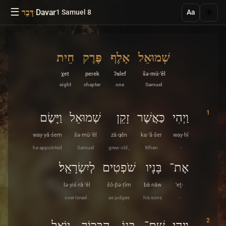
☰
·
Davar
☀️
1 Samuel 8
דָּבָר
Aa
שְׁמוּאֵל
אָלֶף
פֶּרֶק
חֵית
χet
peɾek
ʔalef
šə·mū·’êl
eight
chapter
one
Samuel
1
וַיְהִי
כַּאֲשֶׁר
זָקֵן
שְׁמוּאֵל
וַיָּשֶׂם
way·yā·śem
šə·mū·’êl
zā·qên
ka·’ă·šer
way·hî
he appointed
Samuel
grew old ,
When
-
אֶת־
בָּנָיו
שֹׁפְטִים
לְיִשְׂרָאֵֽל׃
lə·yiś·rā·’êl
šō·p̄ə·ṭîm
bā·nāw
’eṯ-
over Israel .
as judges
his sons
-
2
וַיְהִי
שֶׁם־
בְּנוֹ
הַבְּכוֹר
יוֹאֵל