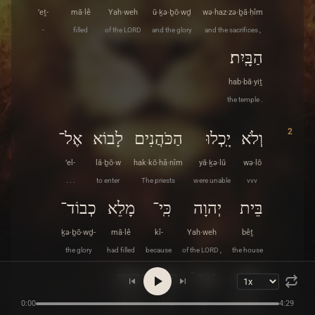
’eṯ-
mā·lê
Yah·weh
ū·ḵə·ḇō·wḏ
wə·haz·zə·ḇā·ḥîm
-
filled
of the LORD
and the glory
and the sacrifices ,
הַבָּֽיִת׃
hab·bā·yiṯ
the temple .
2
וְלֹא
יָֽכְלוּ
הַכֹּהֲנִים
לָבוֹא
אֶל־
’el-
lā·ḇō·w
hak·kō·hă·nîm
yā·ḵə·lū
wə·lō
. . .
to enter
The priests
were unable
vvv
בֵּית
יְהוָה
כִּֽי־
מָלֵא
כְבוֹד־
ḵə·ḇō·wḏ-
mā·lê
kî-
Yah·weh
bêṯ
the glory
had filled
because
of the LORD ,
the house
יְהוָה
אֶת־
בֵּית
יְהוָֽה׃
Yah·weh
bêṯ
’eṯ-
Yah·weh
0:00
4:29