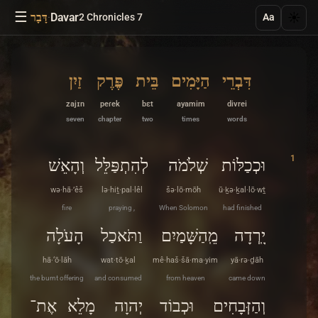
☰
·
Davar
☀️
2 Chronicles 7
דָּבָר
Aa
דִּבְרֵי
הַיָּמִים
בֵּית
פֶּרֶק
זַיִן
zajɪn
peɾek
bɛt
ayamim
divrei
seven
chapter
two
times
words
1
וּכְכַלּוֹת
שְׁלֹמֹה
לְהִתְפַּלֵּל
וְהָאֵשׁ
wə·hā·’êš
lə·hiṯ·pal·lêl
šə·lō·mōh
ū·ḵə·ḵal·lō·wṯ
fire
praying ,
When Solomon
had finished
יָֽרְדָה
מֵֽהַשָּׁמַיִם
וַתֹּאכַל
הָעֹלָה
hā·‘ō·lāh
wat·tō·ḵal
mê·haš·šā·ma·yim
yā·rə·ḏāh
the burnt offering
and consumed
from heaven
came down
וְהַזְּבָחִים
וּכְבוֹד
יְהוָה
מָלֵא
אֶת־