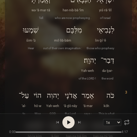
wə·’ā·mar·tā
han·nib·bā·’îm
yiś·rā·’êl
Tell
who are now prophesying .
of Israel
לִנְבִיאֵי
מִלִּבָּם
שִׁמְעוּ
šim·‘ū
mil·lib·bām
lin·ḇî·’ê
Hear
out of their own imagination :
those who prophesy
דְּבַר־
יְהוָֽה׃
Yah·weh
də·ḇar-
of the LORD !
the word
3
כֹּה
אָמַר
אֲדֹנָי
יְהוִה
הוֹי
עַל־
‘al-
hō·w
Yah·weh
’ă·ḏō·nāy
’ā·mar
kōh
to
Woe
GOD
the Lord
says :
This is what
הַנְּבִיאִים
הַנְּבָלִים
אֲשֶׁר
הֹלְכִים
0:00
4:17
hō·lə·ḵîm
’ă·šer
han·nə·ḇā·lîm
han·nə·ḇî·’îm