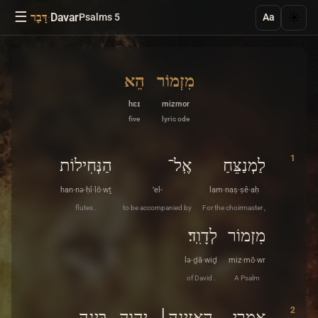
☰
·
Davar
☀️
Psalms 5
דָּבָר
Aa
מִזְמוֹר
הֵא
hɛɪ
mizmor
five
lyric ode
1
לַמְנַצֵּחַ
אֶֽל־
הַנְּחִילוֹת
han·nə·ḥî·lō·wṯ
’el-
lam·naṣ·ṣê·aḥ
flutes .
to be accompanied by
For the choirmaster ,
מִזְמוֹר
לְדָוִֽד׃
lə·ḏā·wiḏ
miz·mō·wr
of David .
A Psalm
2
אֲמָרַי
הַאֲזִינָה׀
יְהוָה
בִּינָה