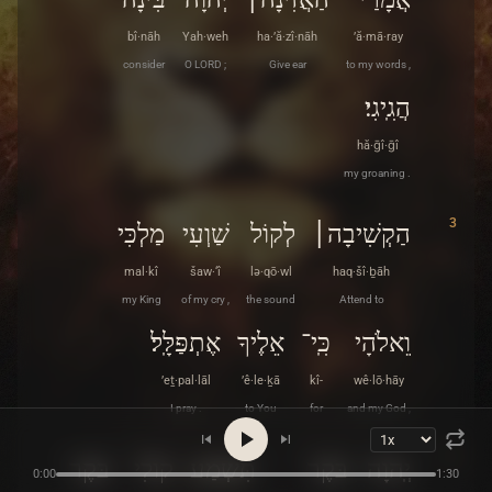
bî·nāh
Yah·weh
ha·’ă·zî·nāh
’ă·mā·ray
consider
O LORD ;
Give ear
to my words ,
הֲגִֽיגִי׃
hă·ḡî·ḡî
my groaning .
3
הַקְשִׁיבָה׀
לְקוֹל
שַׁוְעִי
מַלְכִּי
mal·kî
šaw·‘î
lə·qō·wl
haq·šî·ḇāh
my King
of my cry ,
the sound
Attend to
וֵאלֹהָי
כִּֽי־
אֵלֶיךָ
אֶתְפַּלָּֽל׃
’eṯ·pal·lāl
’ê·le·ḵā
kî-
wê·lō·hāy
I pray .
to You
for
and my God ,
4
יְֽהוָה
בֹּקֶר
תִּשְׁמַע
קוֹלִי
בֹּקֶר
0:00
1:30