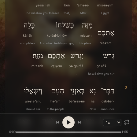
yə·šal·laḥ
ḵên
’a·ḥă·rê-
miṣ·ra·yim
he will allow you to leave
that ,
After
Egypt
מִזֶּה
כְּשַׁלְּחוֹ
כָּלָה
אֶתְכֶם
kā·lāh
kə·šal·lə·ḥōw
miz·zeh
completely
And when he lets you go ,
this place .
’eṯ·ḵem
גָּרֵשׁ
יְגָרֵשׁ
אֶתְכֶם
מִזֶּֽה׃
miz·zeh
’eṯ·ḵem
yə·ḡā·rêš
gā·rêš
- .
-
. . .
he will drive you out
2
דַּבֶּר־
נָא
בְּאָזְנֵי
הָעָם
וְיִשְׁאֲלוּ
wə·yiš·’ă·lū
hā·‘ām
bə·’ā·zə·nê
nā
dab·ber-
should ask
to the people
. . .
Now
announce
אִישׁ׀
מֵאֵת
רֵעֵהוּ
וְאִשָּׁה
מֵאֵת
mê·’êṯ
wə·’iš·šāh
rê·‘ê·hū
mê·’êṯ
’îš
0:00
1:55