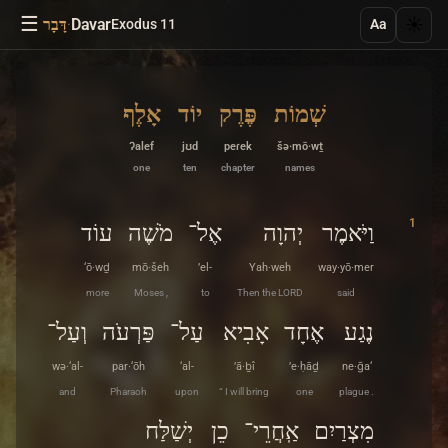
☰
·
Davar
☀️
Exodus 11
דָּבָר
Aa
שְׁמוֹת
פֶּרֶק
יוֹד
אָלֶף
ʔalef
jʊd
peɾek
šə·mō·wṯ
one
ten
chapter
names
1
וַיֹּאמֶר
יְהוָה
אֶל־
מֹשֶׁה
עוֹד
‘ō·wḏ
mō·šeh
’el-
Yah·weh
way·yō·mer
more
Moses ,
to
Then the LORD
said
נֶגַע
אֶחָד
אָבִיא
עַל־
פַּרְעֹה
וְעַל־
wə·‘al-
par·‘ōh
‘al-
’ā·ḇî
’e·ḥāḏ
ne·ḡa‘
and
Pharaoh
upon
“ I will bring
one
plague .
מִצְרַיִם
אַֽחֲרֵי־
כֵן
יְשַׁלַּח