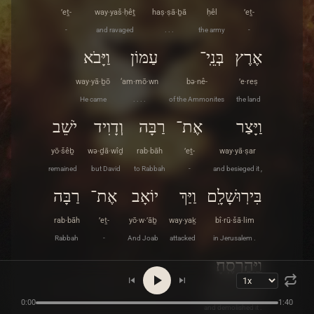
’eṯ-
way·yaš·ḥêṯ
haṣ·ṣā·ḇā
ḥêl
’eṯ-
-
and ravaged
. . .
the army
-
אֶרֶץ
בְּנֵֽי־
עַמּוֹן
וַיָּבֹא
way·yā·ḇō
‘am·mō·wn
bə·nê-
’e·reṣ
He came
. . . .
of the Ammonites
the land
וַיָּצַר
אֶת־
רַבָּה
וְדָוִיד
יֹשֵׁב
yō·šêḇ
wə·ḏā·wîḏ
rab·bāh
’eṯ-
way·yā·ṣar
remained
but David
to Rabbah
-
and besieged it ,
בִּירֽוּשָׁלִָם
וַיַּךְ
יוֹאָב
אֶת־
רַבָּה
rab·bāh
’eṯ-
yō·w·’āḇ
way·yaḵ
bî·rū·šā·lim
Rabbah
-
And Joab
attacked
in Jerusalem .
וַיֶּֽהֶרְסֶֽהָ׃
way·ye·her·se·hā
0:00
1:40
and demolished it .