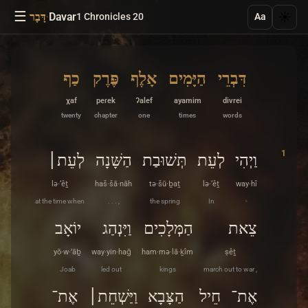
☰
·
Davar
☀️
1 Chronicles 20
דָּבָר
Aa
דִּבְרֵי
הַיָּמִים
אָלֶף
פֶּרֶק
כַף
χaf
peɾek
ʔalef
ayamim
divrei
twenty
chapter
one
times
words
1
וַיְהִי
לְעֵת
תְּשׁוּבַת
הַשָּׁנָה
לְעֵת׀
lə·‘êṯ
haš·šā·nāh
tə·šū·ḇaṯ
lə·‘êṯ
way·hî
at the time when
. . . ,
the spring
In
-
צֵאת
הַמְּלָכִים
וַיִּנְהַג
יוֹאָב
yō·w·’āḇ
way·yin·haḡ
ham·mə·lā·ḵîm
ṣêṯ
Joab
led out
kings
march out to war ,
אֶת־
חֵיל
הַצָּבָא
וַיַּשְׁחֵת׀
אֶת־