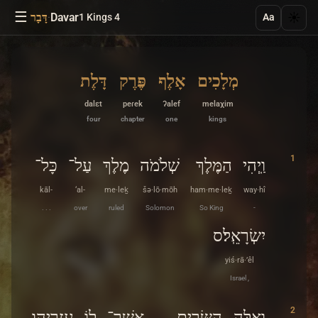
☰
·
Davar
☀️
1 Kings 4
דָּבָר
Aa
מְלָכִים
אָלֶף
פֶּרֶק
דָּלֶת
dalɛt
peɾek
ʔalef
melaχim
four
chapter
one
kings
1
וַֽיְהִי
הַמֶּלֶךְ
שְׁלֹמֹה
מֶלֶךְ
עַל־
כָּל־
kāl-
‘al-
me·leḵ
šə·lō·mōh
ham·me·leḵ
way·hî
. . .
over
ruled
Solomon
So King
-
יִשְׂרָאֵֽל׃ס
yiś·rā·’êl
Israel ,
2
וְאֵלֶּה
הַשָּׂרִים
אֲשֶׁר־
לוֹ
עֲזַרְיָהוּ