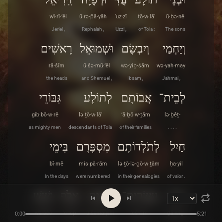
wî·rî·’êl
ū·rə·p̄ā·yāh
‘uz·zî
ṯō·w·lā‘
ū·ḇə·nê
Jeriel ,
Rephaiah ,
Uzzi ,
of Tola :
The sons
וְיַחְמַי
וְיִבְשָׂם
וּשְׁמוּאֵל
רָאשִׁים
rā·šîm
ū·šə·mū·’êl
wə·yiḇ·śām
wə·yaḥ·may
the heads
and Shemuel ,
Ibsam ,
Jahmai ,
לְבֵית־
אֲבוֹתָם
לְתוֹלָע
גִּבּוֹרֵי
gib·bō·w·rê
lə·ṯō·w·lā‘
’ă·ḇō·w·ṯām
lə·ḇêṯ-
as mighty men
descendants of Tola
of their families
. . . .
חַיִל
לְתֹלְדוֹתָם
מִסְפָּרָם
בִּימֵי
bî·mê
mis·pā·rām
lə·ṯō·lə·ḏō·w·ṯām
ḥa·yil
In the days
were numbered
in their genealogies
of valor .
דָוִיד
עֶשְׂרִֽים־
וּשְׁנַיִם
אֶלֶף
וְשֵׁשׁ
wə·šêš
’e·lep̄
ū·šə·na·yim
‘eś·rîm-
ḏā·wîḏ
0:00
5:21