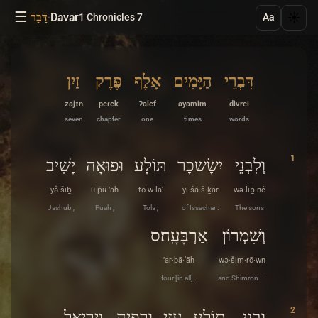
☰
·
Davar
☀️
1 Chronicles 7
דָּבָר
Aa
דִּבְרֵי
הַיָּמִים
אָלֶף
פֶּרֶק
זַיִן
zajɪn
peɾek
ʔalef
ayamim
divrei
seven
chapter
one
times
words
1
וְלִבְנֵי
יִשָׂשכָר
תּוֹלָע
וּפוּאָה
יָשִׁיב
yå̄·šīḇ
ū·p̄ū·’āh
tō·w·lā‘
yi·śā·š·ḵār
wə·liḇ·nê
Jashub ,
Puah ,
Tola ,
of Issachar :
The sons
וְשִׁמְרוֹן
אַרְבָּעָֽה׃ס
’ar·bā·‘āh
wə·šim·rō·wn
four [in all] .
and Shimron —
2
וּבְנֵי
תוֹלָע
עֻזִּי
וּרְפָיָה
וִֽירִיאֵל