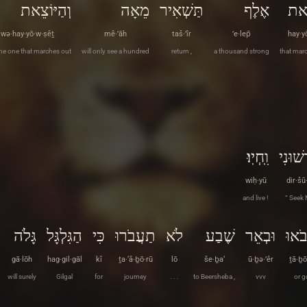
צֵאת
אֶלֶף
תַּשְׁאִיר
מֵאָה
וְהַיּוֹצֵאת
wə·hay·yō·w·ṣêṯ
mê·’āh
taš·’îr
’e·lep̄
hay·y
he one that marches out
will only see a hundred
return ,
a thousand strong
that mar
ְשׁוּנִי
וִֽחְיֽוּ׃
wiḥ·yū
dir·šū
and live !
“ Seek
ֹאוּ
וּבְאֵר
שֶׁבַע
לֹא
תַעֲבֹרוּ
כִּי
הַגִּלְגָּל
גָּלֹה
gā·lōh
hag·gil·gāl
kî
ṯa·‘ă·ḇō·rū
lō
še·ḇa‘
ū·ḇə·’êr
ṯā·ḇō
will surely
Gilgal
for
journey
. . .
to Beersheba ,
vvv
or g