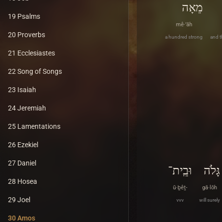
מֵאָה
19 Psalms
mê·’āh
20 Proverbs
a hundred strong
and t
21 Ecclesiastes
22 Song of Songs
23 Isaiah
24 Jeremiah
25 Lamentations
26 Ezekiel
27 Daniel
גָּלֹה
וּבֵֽית־
28 Hosea
ū·ḇêṯ-
gā·lōh
29 Joel
vvv
will surely
30 Amos