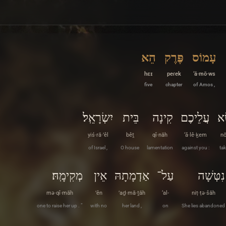
עָמוֹס
פֶּרֶק
הֵא
hɛɪ
peɾek
‘ā·mō·ws
five
chapter
of Amos ,
ֵא
עֲלֵיכֶם
קִינָה
בֵּית
יִשְׂרָאֵֽל׃
yiś·rā·’êl
bêṯ
qî·nāh
‘ă·lê·ḵem
nō
of Israel ,
O house
lamentation
against you :
ta
נִטְּשָׁה
עַל־
אַדְמָתָהּ
אֵין
מְקִימָֽהּ׃
mə·qî·māh
’ên
’aḏ·mā·ṯāh
‘al-
niṭ·ṭə·šāh
one to raise her up . ”
with no
her land ,
on
She lies abandoned