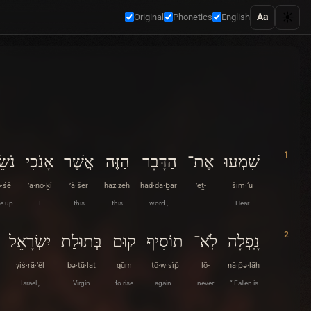
☀️
Aa
Original
Phonetics
English
1
שִׁמְעוּ
אֶת־
הַדָּבָר
הַזֶּה
אֲשֶׁר
אָנֹכִי
נֹשׂ
·śê
’ā·nō·ḵî
’ă·šer
haz·zeh
had·dā·ḇār
’eṯ-
šim·‘ū
ke up
I
this
this
word ,
-
Hear
2
נָֽפְלָה
לֹֽא־
תוֹסִיף
קוּם
בְּתוּלַת
יִשְׂרָאֵל
yiś·rā·’êl
bə·ṯū·laṯ
qūm
ṯō·w·sîp̄
lō-
nā·p̄ə·lāh
Israel ,
Virgin
to rise
again .
never
“ Fallen is