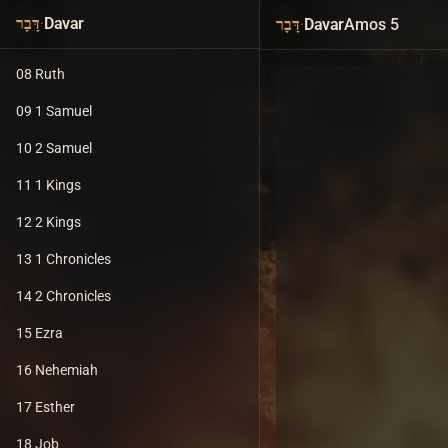
06 Joshua
·
Davar
·
Davar
Amos 5
דָּבָר
דָּבָר
07 Judges
08 Ruth
09 1 Samuel
10 2 Samuel
11 1 Kings
12 2 Kings
13 1 Chronicles
14 2 Chronicles
15 Ezra
16 Nehemiah
17 Esther
18 Job