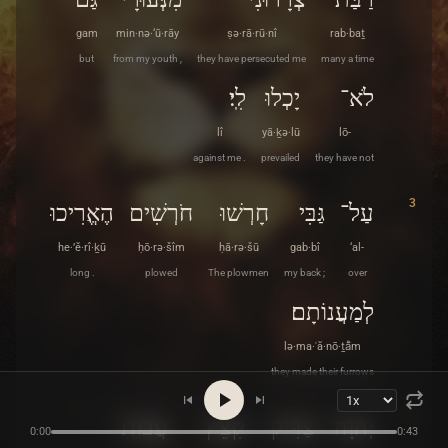
gam
min·nə·‘ū·rāy
ṣə·rā·rū·nî
rab·baṯ
but
from my youth ,
they have persecuted me
many a time
לֹא־
יָכְלוּ
לִֽי׃
lî
yā·ḵə·lū
lō-
against me .
prevailed
they have not
3
עַל־
גַּבִּי
חָרְשׁוּ
חֹרְשִׁים
הֶאֱרִיכוּ
he·’ĕ·rî·ḵū
ḥō·rə·šîm
ḥā·rə·šū
gab·bî
‘al-
long .
plowed
The plowmen
my back ;
over
לְמַעֲנוֹתָם׃
lə·ma·ʿă·nō·ṯå̄m
they made their furrows
4
יְהוָה
צַדִּיק
קִצֵּץ
עֲבוֹת
0:00
0:43