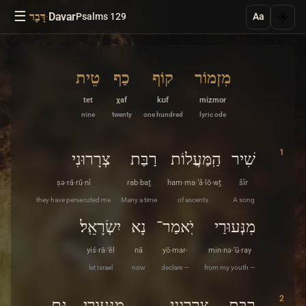
☰
·
Davar
☀️
Psalms 129
דָּבָר
Aa
מִזְמוֹר
קוֹף
כַף
טֵית
tet
χaf
kʊf
mizmor
nine
twenty
one hundred
lyric ode
1
שִׁיר
הַֽמַּעֲלוֹת
רַבַּת
צְרָרוּנִי
ṣə·rā·rū·nî
rab·baṯ
ham·ma·‘ă·lō·wṯ
šîr
they have persecuted me
Many a time
of ascents .
A song
מִנְּעוּרַי
יֹֽאמַר־
נָא
יִשְׂרָאֵֽל׃
yiś·rā·’êl
nā
yō·mar-
min·nə·‘ū·ray
let Israel
now
declare —
from my youth —
2
רַבַּת
צְרָרוּנִי
מִנְּעוּרָי
גַּם