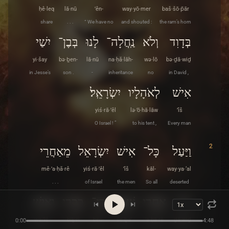
ḥê·leq
lā·nū
’ên-
way·yō·mer
baš·šō·p̄ār
share
. . .
“ We have no
and shouted :
the ram’s horn
בְּדָוִד
וְלֹא
נַֽחֲלָה־
לָנוּ
בְּבֶן־
יִשַׁי
yi·šay
bə·ḇen-
lā·nū
na·ḥă·lāh-
wə·lō
bə·ḏā·wiḏ
in Jesse’s
son .
-
inheritance
no
in David ,
אִישׁ
לְאֹהָלָיו
יִשְׂרָאֵֽל׃
yiś·rā·’êl
lə·’ō·hā·lāw
’îš
O Israel ! ”
to his tent ,
Every man
2
וַיַּעַל
כָּל־
אִישׁ
יִשְׂרָאֵל
מֵאַחֲרֵי
mê·’a·ḥă·rê
yiś·rā·’êl
’îš
kāl-
way·ya·‘al
. . .
of Israel
the men
So all
deserted
דָוִד
אַחֲרֵי
שֶׁבַע
בֶּן־
בִּכְרִי
וְאִישׁ
wə·’îš
biḵ·rî
ben-
še·ḇa‘
’a·ḥă·rê
ḏā·wiḏ
0:00
4:48