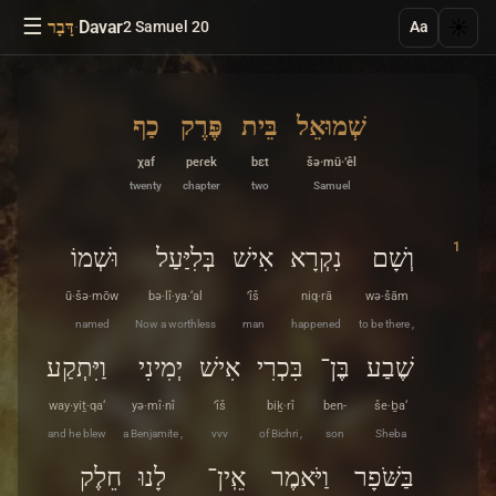
☰
·
Davar
☀️
2 Samuel 20
דָּבָר
Aa
שְׁמוּאֵל
בֵּית
פֶּרֶק
כַף
χaf
peɾek
bɛt
šə·mū·’êl
twenty
chapter
two
Samuel
1
וְשָׁם
נִקְרָא
אִישׁ
בְּלִיַּעַל
וּשְׁמוֹ
ū·šə·mōw
bə·lî·ya·‘al
’îš
niq·rā
wə·šām
named
Now a worthless
man
happened
to be there ,
שֶׁבַע
בֶּן־
בִּכְרִי
אִישׁ
יְמִינִי
וַיִּתְקַע
way·yiṯ·qa‘
yə·mî·nî
’îš
biḵ·rî
ben-
še·ḇa‘
and he blew
a Benjamite ,
vvv
of Bichri ,
son
Sheba
בַּשֹּׁפָר
וַיֹּאמֶר
אֵֽין־
לָנוּ
חֵלֶק