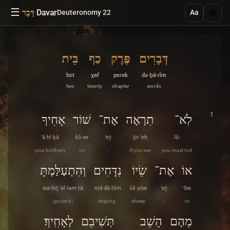
☰
·
Davar
☀️
Deuteronomy 22
דָּבָר
Aa
דְּבָרִים
פֶּרֶק
כַף
בֵּית
bɛt
χaf
peɾek
də·ḇā·rîm
two
twenty
chapter
words
1
לֹֽא־
תִרְאֶה
אֶת־
שׁוֹר
אָחִיךָ
’ā·ḥî·ḵā
šō·wr
’eṯ-
ṯir·’eh
lō-
your brother’s
ox
-
If you see
you must not
אוֹ
אֶת־
שֵׂיוֹ
נִדָּחִים
וְהִתְעַלַּמְתָּ
wə·hiṯ·‘al·lam·tā
nid·dā·ḥîm
śê·yōw
’eṯ-
’ōw
ignore it ;
straying ,
sheep
-
or
מֵהֶם
הָשֵׁב
תְּשִׁיבֵם
לְאָחִֽיךָ׃