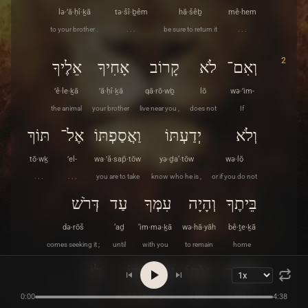
lə·’ā·ḥî·ḵā
tə·šî·ḇêm
hā·šêḇ
mê·hem
to your brother .
. . .
be sure to return it
. . .
2
וְאִם־
לֹא
קָרוֹב
אָחִיךָ
אֵלֶיךָ
’ê·le·ḵā
’ā·ḥî·ḵā
qā·rō·wḇ
lō
wə·’im-
the animal
your brother
live near you ,
does not
If
וְלֹא
יְדַעְתּוֹ
וַאֲסַפְתּוֹ
אֶל־
תּוֹךְ
tō·wḵ
’el-
wa·’ă·sap̄·tōw
yə·ḏa‘·tōw
wə·lō
. . .
. . .
you are to take
know who he is ,
or if you do not
בֵּיתֶךָ
וְהָיָה
עִמְּךָ
עַד
דְּרֹשׁ
də·rōš
‘aḏ
‘im·mə·ḵā
wə·hā·yāh
bê·ṯe·ḵā
comes seeking it ;
until
with you
to remain
home
אָחִיךָ
אֹתוֹ
וַהֲשֵׁבֹתוֹ
לֽוֹ׃
lōw
wa·hă·šê·ḇō·ṯōw
’ō·ṯōw
’ā·ḥî·ḵā
0:00
4:38