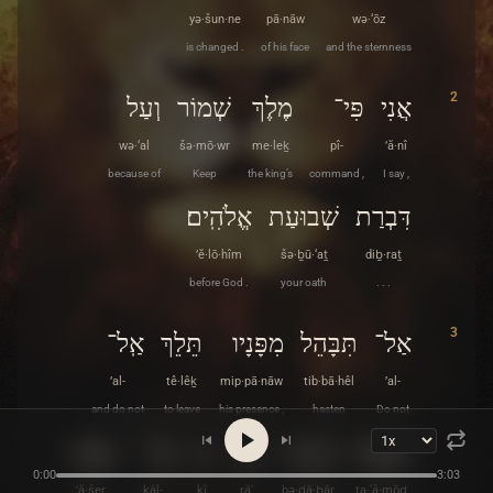
yə·šun·ne
pā·nāw
wə·‘ōz
is changed .
of his face
and the sternness
2
אֲנִי
פִּי־
מֶלֶךְ
שְׁמוֹר
וְעַל
wə·‘al
šə·mō·wr
me·leḵ
pî-
’ă·nî
because of
Keep
the king’s
command ,
I say ,
דִּבְרַת
שְׁבוּעַת
אֱלֹהִֽים׃
’ĕ·lō·hîm
šə·ḇū·‘aṯ
diḇ·raṯ
before God .
your oath
. . .
3
אַל־
תִּבָּהֵל
מִפָּנָיו
תֵּלֵךְ
אַֽל־
’al-
tê·lêḵ
mip·pā·nāw
tib·bā·hêl
’al-
and do not
to leave
his presence ,
hasten
Do not
תַּעֲמֹד
בְּדָבָר
רָע
כִּי
כָּל־
אֲשֶׁר
0:00
3:03
’ă·šer
kāl-
kî
rā‘
bə·ḏā·ḇār
ta·‘ă·mōḏ