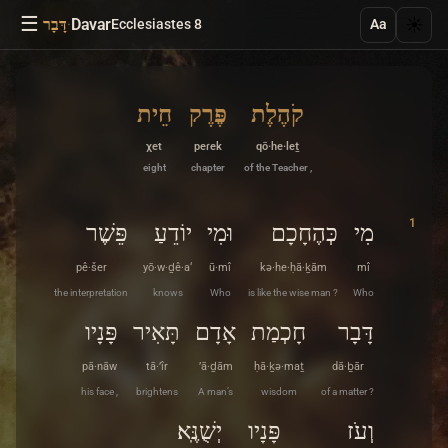
☰
·
Davar
☀️
Ecclesiastes 8
דָּבָר
Aa
קֹהֶלֶת
פֶּרֶק
חֵית
χet
peɾek
qō·he·leṯ
eight
chapter
of the Teacher ,
1
מִי
כְּהֶחָכָם
וּמִי
יוֹדֵעַ
פֵּשֶׁר
pê·šer
yō·w·ḏê·a‘
ū·mî
kə·he·ḥā·ḵām
mî
the interpretation
knows
Who
is like the wise man ?
Who
דָּבָר
חָכְמַת
אָדָם
תָּאִיר
פָּנָיו
pā·nāw
tā·’îr
’ā·ḏām
ḥā·ḵə·maṯ
dā·ḇār
his face ,
brightens
A man’s
wisdom
of a matter ?
וְעֹז
פָּנָיו
יְשֻׁנֶּֽא׃