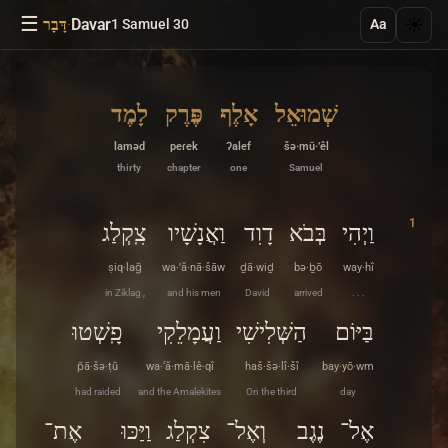
☰
·
Davar
☀️
1 Samuel 30
דָּבָר
Aa
שְׁמוּאֵל
אָלֶף
פֶּרֶק
לָמֶד
laməd
peɾek
ʔalef
šə·mū·’êl
thirty
chapter
one
Samuel
1
וַיְהִי
בְּבֹא
דָוִד
וַאֲנָשָׁיו
צִֽקְלַג
ṣiq·laḡ
wa·’ă·nā·šāw
ḏā·wiḏ
bə·ḇō
way·hî
in Ziklag ,
and his men
David
arrived
. . .
בַּיּוֹם
הַשְּׁלִישִׁי
וַעֲמָלֵקִי
פָֽשְׁטוּ
p̄ā·šə·ṭū
wa·‘ă·mā·lê·qî
haš·šə·lî·šî
bay·yō·wm
had raided
and the Amalekites
On the third
day
אֶל־
נֶגֶב
וְאֶל־
צִקְלַג
וַיַּכּוּ
אֶת־