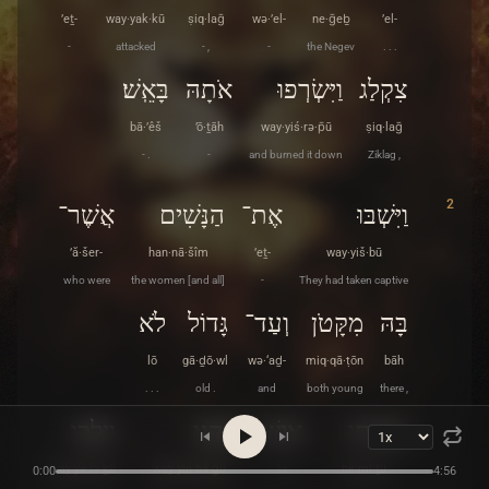
’eṯ-
way·yak·kū
ṣiq·laḡ
wə·’el-
ne·ḡeḇ
’el-
-
attacked
- ,
-
the Negev
. . .
צִקְלַג
וַיִּשְׂרְפוּ
אֹתָהּ
בָּאֵֽשׁ׃
bā·’êš
’ō·ṯāh
way·yiś·rə·p̄ū
ṣiq·laḡ
- .
-
and burned it down
Ziklag ,
2
וַיִּשְׁבּוּ
אֶת־
הַנָּשִׁים
אֲשֶׁר־
’ă·šer-
han·nā·šîm
’eṯ-
way·yiš·bū
who were
the women [and all]
-
They had taken captive
בָּהּ
מִקָּטֹן
וְעַד־
גָּדוֹל
לֹא
lō
gā·ḏō·wl
wə·‘aḏ-
miq·qā·ṭōn
bāh
. . .
old .
and
both young
there ,
הֵמִיתוּ
אִישׁ
וַיִּֽנְהֲגוּ
וַיֵּלְכוּ
way·yê·lə·ḵū
way·yin·hă·ḡū
’îš
hê·mî·ṯū
0:00
4:56