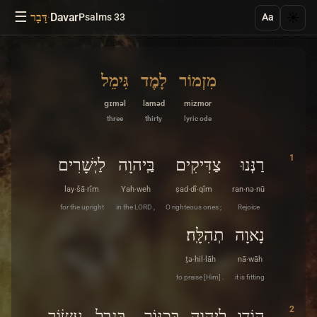
☰
·
Davar
☀️
Psalms 33
דָּבָר
Aa
מִזְמוֹר
לָמֶד
גִּימֵל
ɡɪməl
laməd
mizmor
three
thirty
lyric ode
1
רַנְּנוּ
צַדִּיקִים
בַּֽיהוָה
לַיְשָׁרִים
lay·šā·rîm
Yah·weh
ṣad·dî·qîm
ran·nə·nū
for the upright
in the LORD ,
O righteous ones ;
Rejoice
נָאוָה
תְהִלָּֽה׃
ṯə·hil·lāh
nā·wāh
to praise [Him] .
it is fitting
2
הוֹדוּ
לַיהוָה
בְּכִנּוֹר
בְּנֵבֶל
עָשׂוֹר