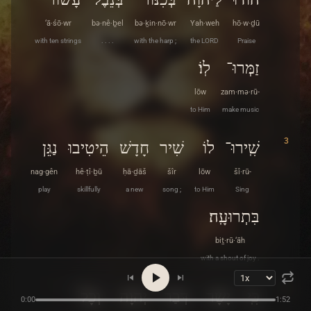
‘ā·śō·wr
bə·nê·ḇel
bə·ḵin·nō·wr
Yah·weh
hō·w·ḏū
with ten strings
. . . .
with the harp ;
the LORD
Praise
זַמְּרוּ־
לֽוֹ׃
lōw
zam·mə·rū-
to Him
make music
3
שִֽׁירוּ־
לוֹ
שִׁיר
חָדָשׁ
הֵיטִיבוּ
נַגֵּן
nag·gên
hê·ṭî·ḇū
ḥā·ḏāš
šîr
lōw
šî·rū-
play
skillfully
a new
song ;
to Him
Sing
בִּתְרוּעָֽה׃
biṯ·rū·‘āh
with a shout of joy .
4
כִּֽי־
יָשָׁר
דְּבַר־
יְהוָה
וְכָל־
0:00
1:52