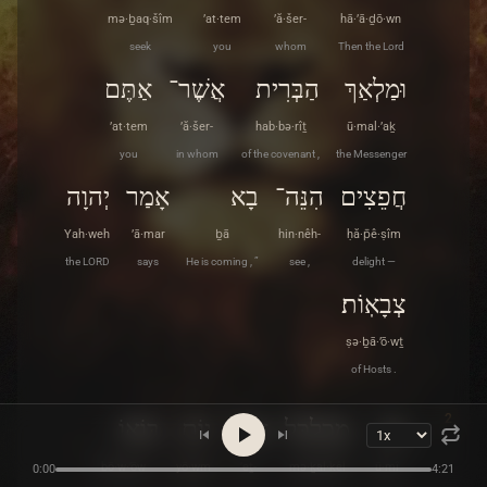
mə·ḇaq·šîm
’at·tem
’ă·šer-
hā·’ā·ḏō·wn
seek
you
whom
Then the Lord
וּמַלְאַךְ
הַבְּרִית
אֲשֶׁר־
אַתֶּם
’at·tem
’ă·šer-
hab·bə·rîṯ
ū·mal·’aḵ
you
in whom
of the covenant ,
the Messenger
חֲפֵצִים
הִנֵּה־
בָא
אָמַר
יְהוָה
Yah·weh
’ā·mar
ḇā
hin·nêh-
ḥă·p̄ê·ṣîm
the LORD
says
He is coming , ”
see ,
delight —
צְבָאֽוֹת׃
ṣə·ḇā·’ō·wṯ
of Hosts .
2
וּמִי
מְכַלְכֵּל
אֶת־
יוֹם
בּוֹאוֹ
bō·w·’ōw
yō·wm
’eṯ-
mə·ḵal·kêl
ū·mî
0:00
4:21