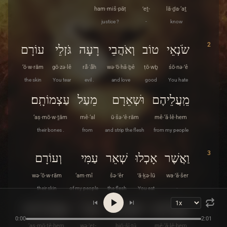
ham·miš·pāṭ
’eṯ-
lā·ḏa·‘aṯ
justice ?
-
know
2
שֹׂנְאֵי
טוֹב
וְאֹהֲבֵי
רָעָה
גֹּזְלֵי
עוֹרָם
‘ō·w·rām
gō·zə·lê
rå̄·ʿå̄h
wə·’ō·hă·ḇê
ṭō·wḇ
śō·nə·’ê
the skin
You tear
evil .
and love
good
You hate
מֵֽעֲלֵיהֶם
וּשְׁאֵרָם
מֵעַל
עַצְמוֹתָֽם׃
‘aṣ·mō·w·ṯām
mê·‘al
ū·šə·’ê·rām
mê·‘ă·lê·hem
their bones .
from
and strip the flesh
from my people
3
וַאֲשֶׁר
אָכְלוּ
שְׁאֵר
עַמִּי
וְעוֹרָם
wə·‘ō·w·rām
‘am·mî
šə·’êr
’ā·ḵə·lū
wa·’ă·šer
their skin
of my people
the flesh
You eat
-
מֵעֲלֵיהֶם
הִפְשִׁיטוּ
וְאֶת־
עַצְמֹֽתֵיהֶם
0:00
2:01
‘aṣ·mō·ṯê·hem
wə·’eṯ-
hip̄·šî·ṭū
mê·‘ă·lê·hem