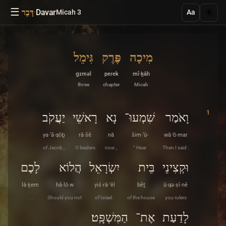
☰
·
Davar
☀️
Micah 3
דָּבָר
Aa
מִיכָה
פֶּרֶק
גִּימֵל
ɡɪməl
peɾek
mî·ḵāh
three
chapter
Micah
1
וָאֹמַר
שִׁמְעוּ־
נָא
רָאשֵׁי
יַעֲקֹב
ya·‘ă·qōḇ
rā·šê
nā
šim·‘ū-
wā·’ō·mar
of Jacob ,
O leaders
now ,
“ Hear
Then I said :
וּקְצִינֵי
בֵּית
יִשְׂרָאֵל
הֲלוֹא
לָכֶם
lā·ḵem
hă·lō·w
yiś·rā·’êl
bêṯ
ū·qə·ṣî·nê
. . .
Should you not
of Israel .
of the house
you rulers
לָדַעַת
אֶת־
הַמִּשְׁפָּֽט׃