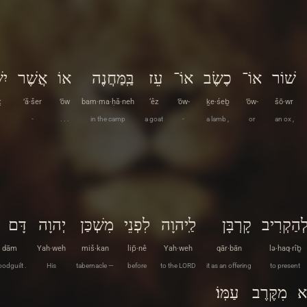
שׁוֹר
אוֹ־
כֶשֶׂב
אוֹ־
עֵז
בַּֽמַּחֲנֶה
אוֹ
אֲשֶׁר
יִ
ṭ
’ă·šer
’ōw
bam·ma·ḥă·neh
‘êz
’ōw-
ḵe·śeḇ
’ōw-
šō·wr
-
. . .
in the camp
a goat
-
a lamb ,
or
an ox ,
ְהַקְרִיב
קָרְבָּן
לַֽיהוָה
לִפְנֵי
מִשְׁכַּן
יְהוָה
דָּם
dām
Yah·weh
miš·kan
lip̄·nê
Yah·weh
qār·bān
lə·haq·rîḇ
oodguilt .
His
tabernacle —
before
to the LORD
it as an offering
to present
א
מִקֶּרֶב
עַמּֽוֹ׃