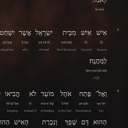
lê·mōr
. . .
3
אִישׁ
אִישׁ
מִבֵּית
יִשְׂרָאֵל
אֲשֶׁר
יִשְׁחַט
yiš·ḥaṭ
’ă·šer
yiś·rā·’êl
mib·bêṯ
’îš
’îš
slaughters
who
of Israel
from the house
‘ Anyone
‘ Anyone
לַֽמַּחֲנֶֽה׃
lam·ma·ḥă·neh
of [it]
4
וְאֶל־
פֶּתַח
אֹהֶל
מוֹעֵד
לֹא
הֱבִיאוֹ
ל
hĕ·ḇî·’ōw
lō
mō·w·‘êḏ
’ō·hel
pe·ṯaḥ
wə·’el-
bringing
instead of
of Meeting
to the Tent
the entrance
it to
הַהוּא
דָּם
שָׁפָךְ
וְנִכְרַת
הָאִישׁ
הַהוּ