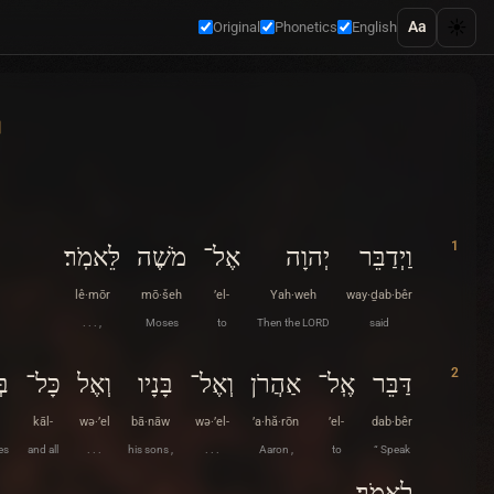
☀️
Aa
Original
Phonetics
English
ו
1
וַיְדַבֵּר
יְהוָה
אֶל־
מֹשֶׁה
לֵּאמֹֽר׃
lê·mōr
mō·šeh
’el-
Yah·weh
way·ḏab·bêr
. . . ,
Moses
to
Then the LORD
said
2
דַּבֵּר
אֶֽל־
אַהֲרֹן
וְאֶל־
בָּנָיו
וְאֶל
כָּל־
בּ
kāl-
wə·’el
bā·nāw
wə·’el-
’a·hă·rōn
’el-
dab·bêr
tes
and all
. . .
his sons ,
. . .
Aaron ,
to
“ Speak
לֵאמֹֽר׃