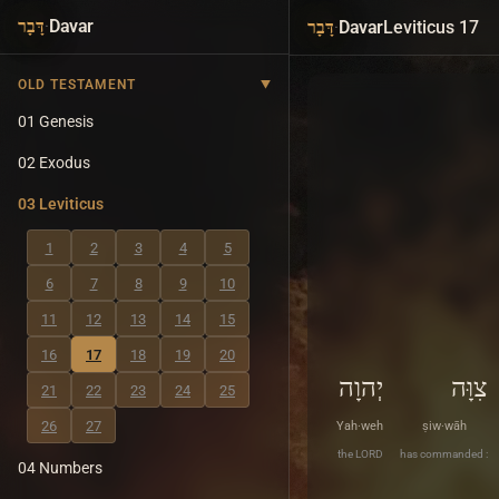
·
Davar
·
Davar
Leviticus 17
דָּבָר
דָּבָר
OLD TESTAMENT
01 Genesis
02 Exodus
03 Leviticus
1
2
3
4
5
6
7
8
9
10
11
12
13
14
15
16
17
18
19
20
צִוָּה
יְהוָה
21
22
23
24
25
26
27
Yah·weh
ṣiw·wāh
the LORD
has commanded :
04 Numbers