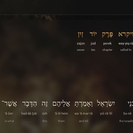
יקרא
פֶּרֶק
יוֹד
זַיִן
zajɪn
jʊd
peɾek
way·yiq·rā
seven
ten
chapter
called to
ְנֵי
יִשְׂרָאֵל
וְאָמַרְתָּ
אֲלֵיהֶם
זֶה
הַדָּבָר
אֲשֶׁר־
’ă·šer-
had·dā·ḇār
zeh
’ă·lê·hem
wə·’ā·mar·tā
yiś·rā·’êl
bə·nê
is what
. . .
this
them
and tell
. . .
the Israeli