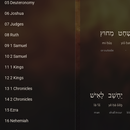
05 Deuteronomy
06 Joshua
07 Judges
שְׁחַט
מִחוּץ
08 Ruth
mi·ḥūṣ
yiš·ḥa
09 1 Samuel
or outside
-
10 2 Samuel
11 1 Kings
12 2 Kings
13 1 Chronicles
יֵחָשֵׁב
לָאִישׁ
14 2 Chronicles
lā·’îš
yê·ḥā·šêḇ
15 Ezra
man
shall incur
bl
16 Nehemiah