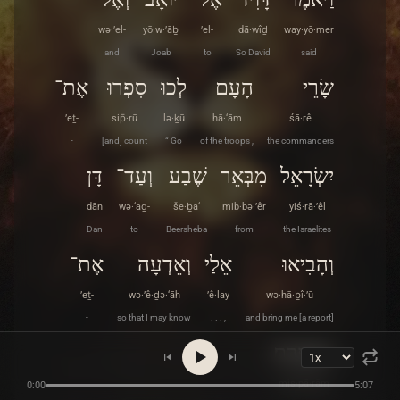
wə·’el-
yō·w·’āḇ
’el-
dā·wîḏ
way·yō·mer
and
Joab
to
So David
said
שָׂרֵי
הָעָם
לְכוּ
סִפְרוּ
אֶת־
’eṯ-
sip̄·rū
lə·ḵū
hā·‘ām
śā·rê
-
[and] count
“ Go
of the troops ,
the commanders
יִשְׂרָאֵל
מִבְּאֵר
שֶׁבַע
וְעַד־
דָּן
dān
wə·‘aḏ-
še·ḇa‘
mib·bə·’êr
yiś·rā·’êl
Dan
to
Beersheba
from
the Israelites
וְהָבִיאוּ
אֵלַי
וְאֵדְעָה
אֶת־
’eṯ-
wə·’ê·ḏə·‘āh
’ê·lay
wə·hā·ḇî·’ū
-
so that I may know
. . . ,
and bring me [a report]
מִסְפָּרָֽם׃
mis·pā·rām
0:00
5:07