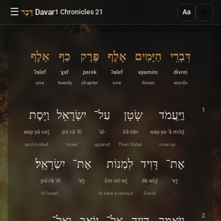
☰
·
Davar
☀️
1 Chronicles 21
דָּבָר
Aa
דִּבְרֵי
הַיָּמִים
אָלֶף
פֶּרֶק
כַף
אָלֶף
ʔalef
χaf
peɾek
ʔalef
ayamim
divrei
one
twenty
chapter
one
times
words
1
וַיַּֽעֲמֹד
שָׂטָן
עַל־
יִשְׂרָאֵל
וַיָּסֶת
way·yā·seṯ
yiś·rā·’êl
‘al-
śā·ṭān
way·ya·‘ă·mōḏ
and incited
Israel
against
Then Satan
rose up
אֶת־
דָּוִיד
לִמְנוֹת
אֶת־
יִשְׂרָאֵֽל׃
yiś·rā·’êl
’eṯ-
lim·nō·wṯ
dā·wîḏ
’eṯ-
of Israel .
-
to take a census
David
-
2
וַיֹּאמֶר
דָּוִיד
אֶל־
יוֹאָב
וְאֶל־