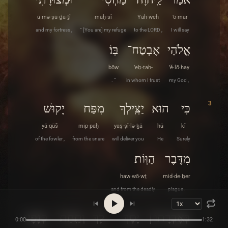
ū·mə·ṣū·ḏā·ṯî
maḥ·sî
Yah·weh
’ō·mar
and my fortress ,
“ [You are] my refuge
to the LORD ,
I will say
אֱלֹהַי
אֶבְטַח־
בּֽוֹ׃
bōw
’eḇ·ṭaḥ-
’ĕ·lō·hay
. ”
in whom I trust
my God ,
3
כִּי
הוּא
יַצִּֽילְךָ
מִפַּח
יָקוּשׁ
yā·qūš
mip·paḥ
yaṣ·ṣî·lə·ḵā
hū
kî
of the fowler ,
from the snare
will deliver you
He
Surely
מִדֶּבֶר
הַוּֽוֹת׃
haw·wō·wṯ
mid·de·ḇer
and from the deadly
plague .
4
בְּאֶבְרָתוֹ׀
יָסֶךְ
לָךְ
וְתַֽחַת־
כְּנָפָיו
0:00
1:32