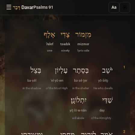
☰
·
Davar
☀️
Psalms 91
דָּבָר
Aa
מִזְמוֹר
צָדִי
אָלֶף
ʔalef
tsadɪk
mizmor
one
ninety
lyric ode
1
יֹשֵׁב
בְּסֵתֶר
עֶלְיוֹן
בְּצֵל
bə·ṣêl
‘el·yō·wn
bə·sê·ṯer
yō·šêḇ
in the shadow
of the Most High
in the shelter
He who dwells
שַׁדַּי
יִתְלוֹנָֽן׃
yiṯ·lō·w·nān
day
will abide
of the Almighty .
2
אֹמַר
לַֽיהוָה
מַחְסִי
וּמְצוּדָתִי