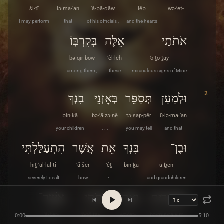
ši·ṯî
lə·ma·‘an
‘ă·ḇā·ḏāw
lêḇ
wə·’eṯ-
I may perform
that
of his officials ,
and the hearts
-
אֹתֹתַי
אֵלֶּה
בְּקִרְבּֽוֹ׃
bə·qir·bōw
’êl·leh
’ō·ṯō·ṯay
among them ,
these
miraculous signs of Mine
2
וּלְמַעַן
תְּסַפֵּר
בְּאָזְנֵי
בִנְךָ
ḇin·ḵā
bə·’ā·zə·nê
tə·sap·pêr
ū·lə·ma·‘an
your children
. . .
you may tell
and that
וּבֶן־
בִּנְךָ
אֵת
אֲשֶׁר
הִתְעַלַּלְתִּי
hiṯ·‘al·lal·tî
’ă·šer
’êṯ
bin·ḵā
ū·ḇen-
severely I dealt
how
-
. . .
and grandchildren
בְּמִצְרַיִם
וְאֶת־
אֹתֹתַי
אֲשֶׁר־
’ă·šer-
’ō·ṯō·ṯay
wə·’eṯ-
bə·miṣ·ra·yim
0:00
5:10