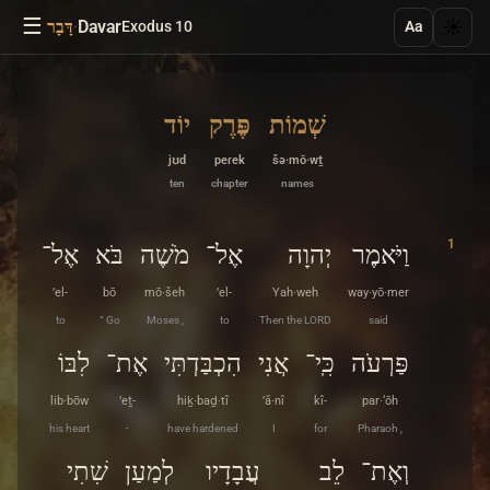
☰
·
Davar
☀️
Exodus 10
דָּבָר
Aa
שְׁמוֹת
פֶּרֶק
יוֹד
jʊd
peɾek
šə·mō·wṯ
ten
chapter
names
1
וַיֹּאמֶר
יְהוָה
אֶל־
מֹשֶׁה
בֹּא
אֶל־
’el-
bō
mō·šeh
’el-
Yah·weh
way·yō·mer
to
“ Go
Moses ,
to
Then the LORD
said
פַּרְעֹה
כִּֽי־
אֲנִי
הִכְבַּדְתִּי
אֶת־
לִבּוֹ
lib·bōw
’eṯ-
hiḵ·baḏ·tî
’ă·nî
kî-
par·‘ōh
his heart
-
have hardened
I
for
Pharaoh ,
וְאֶת־
לֵב
עֲבָדָיו
לְמַעַן
שִׁתִי