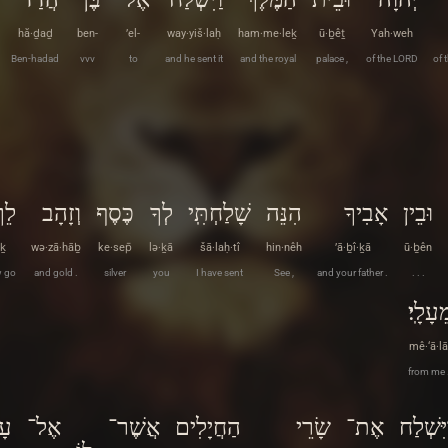
hă·ḏaḏ
ben-
’el-
way·yiš·laḥ
ham·me·leḵ
ū·ḇêṯ
Yah·weh
Ben-hadad
vvv
to
and he sent it
and the royal
palace ,
of the LORD
of 
וּבֵין
אָבִיךָ
הִנֵּה
שָׁלַחְתִּֽי
לְךָ
כֶּסֶף
וְזָהָב
לֵך
êḵ
wə·zā·hāḇ
ke·sep̄
lə·ḵā
šā·laḥ·tî
hin·nêh
’ā·ḇî·ḵā
ū·ḇên
 go
and gold .
silver
you
I have sent
See ,
and your father .
. . .
ֵעָלָֽי׃
mê·‘ā·lā
from me 
יִּשְׁלַח
אֶת־
שָׂרֵי
הַחֲיָלִים
אֲשֶׁר־
אֶל־
עָ