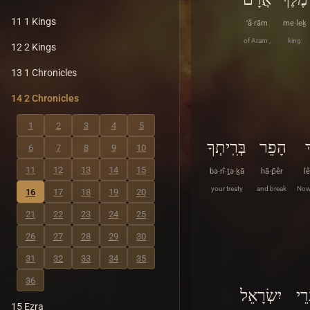
11 1 Kings
’ă·rām
me·leḵ
of Aram ,
king
12 2 Kings
13 1 Chronicles
14 2 Chronicles
1
2
3
4
5
ְ
הָפֵר
בְּרִֽיתְךָ
6
7
8
9
10
11
12
13
14
15
bə·rî·ṯə·ḵā
hā·p̄êr
l
your treaty
and break
Now
16
17
18
19
20
21
22
23
24
25
26
27
28
29
30
31
32
33
34
35
36
רֵי
יִשְׂרָאֵל
15 Ezra