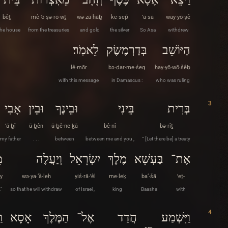
bêṯ
mê·’ō·ṣə·rō·wṯ
wə·zā·hāḇ
ke·sep̄
’ā·sā
way·yō·ṣê
the house
from the treasuries
and gold
the silver
So Asa
withdrew
הַיּוֹשֵׁב
בְּדַרְמֶשֶׂק
לֵאמֹֽר׃
lê·mōr
bə·ḏar·me·śeq
hay·yō·wō·šêḇ
with this message
in Damascus :
who was ruling
3
בְּרִית
בֵּינִי
וּבֵינֶךָ
וּבֵין
אָבִי
’ā·ḇî
ū·ḇên
ū·ḇê·ne·ḵā
bê·nî
bə·rîṯ
my father
. . .
between
between me and you ,
“ [Let there be] a treaty
אֶת־
בַּעְשָׁא
מֶלֶךְ
יִשְׂרָאֵל
וְיַעֲלֶה
מ
y
wə·ya·‘ă·leh
yiś·rā·’êl
me·leḵ
ba‘·šā
’eṯ-
.”
so that he will withdraw
of Israel ,
king
Baasha
with
4
וַיִּשְׁמַע
הֲדַד
אֶל־
הַמֶּלֶךְ
אָסָא
וַ