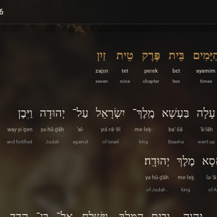
6
ַיָּמִים
בֵּית
פֶּרֶק
טֵית
זַיִן
zajɪn
tet
peɾek
bɛt
ayamim
seven
nine
chapter
two
times
עָלָה
בַּעְשָׁא
מֶֽלֶךְ־
יִשְׂרָאֵל
עַל־
יְהוּדָה
וַיִּבֶן
way·yi·ḇen
yə·hū·ḏāh
‘al-
yiś·rā·’êl
me·leḵ-
ba‘·šā
‘ā·lāh
and fortified
Judah
against
of Israel
king
Baasha
went up
ָסָא
מֶלֶךְ
יְהוּדָֽה׃
yə·hū·ḏāh
me·leḵ
lə·’ā
of Judah .
king
of 
יְהוָה
וּבֵית
הַמֶּלֶךְ
וַיִּשְׁלַח
אֶל־
בֶּן־
הֲדַד