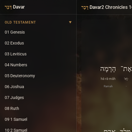
·
Davar
·
Davar
2 Chronicles 1
דָּבָר
דָּבָר
OLD TESTAMENT
01 Genesis
02 Exodus
03 Leviticus
04 Numbers
אֶת־
הָרָמָה
05 Deuteronomy
hā·rā·māh
’eṯ-
06 Joshua
Ramah
-
07 Judges
08 Ruth
09 1 Samuel
מֶלֶךְ
אֲרָם
10 2 Samuel