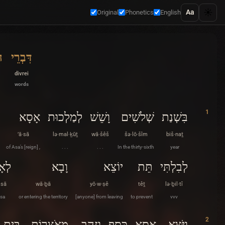
☀️
Aa
Original
Phonetics
English
דִּבְרֵי
ה
divrei
words
1
בִּשְׁנַת
שְׁלֹשִׁים
וָשֵׁשׁ
לְמַלְכוּת
אָסָא
’ā·sā
lə·mal·ḵūṯ
wā·šêš
šə·lō·šîm
biš·naṯ
of Asa’s [reign] ,
. . .
. . .
In the thirty-sixth
year
לְבִלְתִּי
תֵּת
יוֹצֵא
וָבָא
לְא
·sā
wā·ḇā
yō·w·ṣê
têṯ
lə·ḇil·tî
Asa
or entering the territory
[anyone] from leaving
to prevent
vvv
2
וַיֹּצֵא
אָסָא
כֶּסֶף
וְזָהָב
מֵאֹֽצְרוֹת
בֵּית