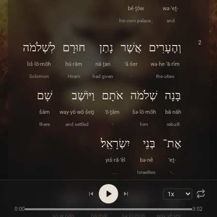
bê·ṯōw
wə·’eṯ-
his own palace ,
and
2
וְהֶעָרִים
אֲשֶׁר
נָתַן
חוּרָם
לִשְׁלֹמֹה
liš·lō·mōh
ḥū·rām
nā·ṯan
’ă·šer
wə·he·‘ā·rîm
Solomon
Hiram
had given
-
the cities
בָּנָה
שְׁלֹמֹה
אֹתָם
וַיּוֹשֶׁב
שָׁם
šām
way·yō·wō·šeḇ
’ō·ṯām
šə·lō·mōh
bā·nāh
there
and settled
-
him
rebuilt
אֶת־
בְּנֵי
יִשְׂרָאֵֽל׃
yiś·rā·’êl
bə·nê
’eṯ-
. . .
Israelites
- .
3
וַיֵּלֶךְ
שְׁלֹמֹה
חֲמָת
צוֹבָה
0:00
3:02
ṣō·w·ḇāh
ḥă·māṯ
šə·lō·mōh
way·yê·leḵ