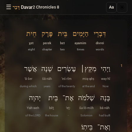
☰
·
Davar
☀️
2 Chronicles 8
דָּבָר
Aa
דִּבְרֵי
הַיָּמִים
בֵּית
פֶּרֶק
חֵית
χet
peɾek
bɛt
ayamim
divrei
eight
chapter
two
times
words
1
וַיְהִי
מִקֵּץ׀
עֶשְׂרִים
שָׁנָה
אֲשֶׁר
’ă·šer
šā·nāh
‘eś·rîm
miq·qêṣ
way·hî
during which
years
of the twenty
at the end
Now
בָּנָה
שְׁלֹמֹה
אֶת־
בֵּית
יְהוָה
Yah·weh
bêṯ
’eṯ-
šə·lō·mōh
bā·nāh
of the LORD
the house
-
Solomon
had built
וְאֶת־
בֵּיתֽוֹ׃