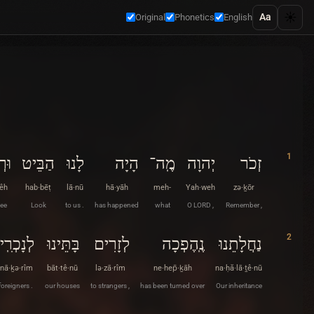
☀️
Aa
Original
Phonetics
English
1
אֵה
הַבֵּיט
לָנוּ
הָיָה
מֶֽה־
יְהוָה
זְכֹר
’êh
hab·bēṭ
lā·nū
hā·yāh
meh-
Yah·weh
zə·ḵōr
see
Look
to us .
has happened
what
O LORD ,
Remember ,
2
נָכְרִֽים׃
בָּתֵּינוּ
לְזָרִים
נֶֽהֶפְכָה
נַחֲלָתֵנוּ
·nā·ḵə·rîm
bāt·tê·nū
lə·zā·rîm
ne·hep̄·ḵāh
na·ḥă·lā·ṯê·nū
foreigners .
our houses
to strangers ,
has been turned over
Our inheritance