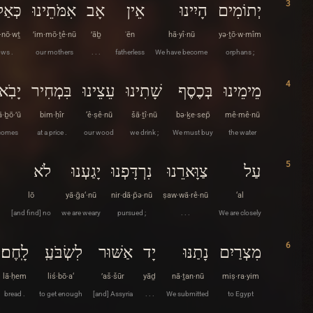
3
נֽוֹת׃
אִמֹּתֵינוּ
אָב
אֵין
הָיִינוּ
יְתוֹמִים
·nō·wṯ
’im·mō·ṯê·nū
’āḇ
ʾēn
hā·yî·nū
yə·ṯō·w·mîm
ows .
our mothers
. . .
fatherless
We have become
orphans ;
4
ָבֹֽאוּ׃
בִּמְחִיר
עֵצֵינוּ
שָׁתִינוּ
בְּכֶסֶף
מֵימֵינוּ
ā·ḇō·’ū
bim·ḥîr
‘ê·ṣê·nū
šā·ṯî·nū
bə·ḵe·sep̄
mê·mê·nū
comes
at a price .
our wood
we drink ;
We must buy
the water
5
ח
לֹא
יָגַעְנוּ
נִרְדָּפְנוּ
צַוָּארֵנוּ
עַל
lō
yā·ḡa‘·nū
nir·dā·p̄ə·nū
ṣaw·wā·rê·nū
‘al
[and find] no
we are weary
pursued ;
. . .
We are closely
6
לָֽחֶם׃
לִשְׂבֹּעַֽ
אַשּׁוּר
יָד
נָתַנּוּ
מִצְרַיִם
lā·ḥem
liś·bō·a‘
’aš·šūr
yāḏ
nā·ṯan·nū
miṣ·ra·yim
bread .
to get enough
[and] Assyria
. . .
We submitted
to Egypt