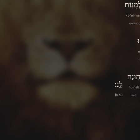
כְּאַלְמָ
kə·’al·mā
are wid
י
y
הֽוּנַ
לָֽנוּ׃
hū·naḥ
lā·nū
rest .