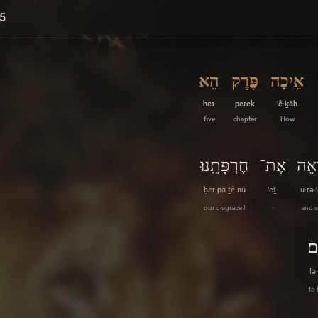
5
הֵא
פֶּרֶק
אֵיכָה
hɛɪ
peɾek
’ê·ḵāh
five
chapter
How
חֶרְפָּתֵֽנוּ׃
אֶת־
וּרְ
ḥer·pā·ṯê·nū
’eṯ-
ū·rə·
our disgrace !
-
and 
לְ
lə
to 