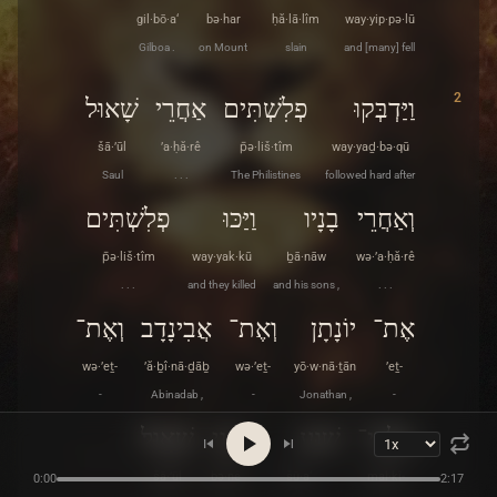
gil·bō·a‘
bə·har
ḥă·lā·lîm
way·yip·pə·lū
Gilboa .
on Mount
slain
and [many] fell
2
וַיַּדְבְּקוּ
פְלִשְׁתִּים
אַחֲרֵי
שָׁאוּל
šā·’ūl
’a·ḥă·rê
p̄ə·liš·tîm
way·yaḏ·bə·qū
Saul
. . .
The Philistines
followed hard after
וְאַחֲרֵי
בָנָיו
וַיַּכּוּ
פְלִשְׁתִּים
p̄ə·liš·tîm
way·yak·kū
ḇā·nāw
wə·’a·ḥă·rê
. . .
and they killed
and his sons ,
. . .
אֶת־
יוֹנָתָן
וְאֶת־
אֲבִינָדָב
וְאֶת־
wə·’eṯ-
’ă·ḇî·nā·ḏāḇ
wə·’eṯ-
yō·w·nā·ṯān
’eṯ-
-
Abinadab ,
-
Jonathan ,
-
מַלְכִּי־
שׁוּעַ
בְּנֵי
שָׁאֽוּל׃
šā·’ūl
bə·nê
šū·a‘
mal·kî-
0:00
2:17