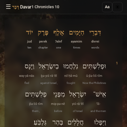
☰
·
Davar
☀️
1 Chronicles 10
דָּבָר
Aa
דִּבְרֵי
הַיָּמִים
אָלֶף
פֶּרֶק
יוֹד
jʊd
peɾek
ʔalef
ayamim
divrei
ten
chapter
one
times
words
1
וּפְלִשְׁתִּים
נִלְחֲמוּ
בְיִשְׂרָאֵל
וַיָּנָס
way·yā·nās
ḇə·yiś·rā·’êl
nil·ḥă·mū
ū·p̄ə·liš·tîm
fled
against Israel ,
fought
Now the Philistines
אִֽישׁ־
יִשְׂרָאֵל
מִפְּנֵי
פְלִשְׁתִּים
p̄ə·liš·tîm
mip·pə·nê
yiś·rā·’êl
’îš-
them ,
before
of Israel
and the men
וַיִּפְּלוּ
חֲלָלִים
בְּהַר
גִּלְבֹּֽעַ׃