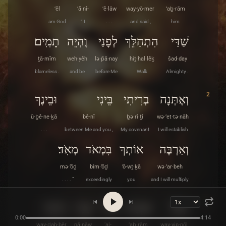
’êl
’ă·nî-
’ê·lāw
way·yō·mer
’aḇ·rām
am God
“ I
. . .
and said ,
him
שַׁדַּי
הִתְהַלֵּךְ
לְפָנַי
וֶהְיֵה
תָמִֽים׃
ṯā·mîm
weh·yêh
lə·p̄ā·nay
hiṯ·hal·lêḵ
šad·day
blameless .
and be
before Me
Walk
Almighty .
2
וְאֶתְּנָה
בְרִיתִי
בֵּינִי
וּבֵינֶךָ
ū·ḇê·ne·ḵā
bê·nî
ḇə·rî·ṯî
wə·’et·tə·nāh
. . .
between Me and you ,
My covenant
I will establish
וְאַרְבֶּה
אוֹתְךָ
בִּמְאֹד
מְאֹֽד׃
mə·’ōḏ
bim·’ōḏ
’ō·wṯ·ḵā
wə·’ar·beh
. . . . ”
exceedingly
you
and I will multiply
3
וַיִּפֹּל
אַבְרָם
עַל־
פָּנָיו
וַיְדַבֵּר
0:00
4:14
way·ḏab·bêr
pā·nāw
‘al-
’aḇ·rām
way·yip·pōl