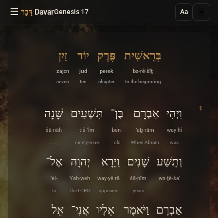
☰
·
Davar
☀️
Genesis 17
דָּבָר
Aa
בְּרֵאשִׁית
פֶּרֶק
יוֹד
זַיִן
zajɪn
jʊd
peɾek
bə·rê·šîṯ
seven
ten
chapter
In the beginning
1
וַיְהִי
אַבְרָם
בֶּן־
תִּשְׁעִים
שָׁנָה
šā·nāh
tiš·‘îm
ben-
’aḇ·rām
way·hî
. . . ,
ninety-nine
old
When Abram
was
וְתֵשַׁע
שָׁנִים
וַיֵּרָא
יְהוָה
אֶל־
’el-
Yah·weh
way·yê·rā
šā·nîm
wə·ṯê·ša‘
to
the LORD
appeared
years
. . .
אַבְרָם
וַיֹּאמֶר
אֵלָיו
אֲנִי־
אֵל