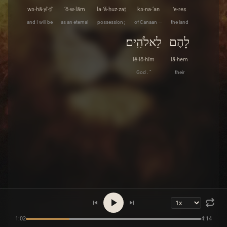
wə·hā·yî·ṯî
‘ō·w·lām
la·’ă·ḥuz·zaṯ
kə·na·‘an
’e·reṣ
and I will be
as an eternal
possession ;
of Canaan —
the land
לָהֶם
לֵאלֹהִֽים׃
lê·lō·hîm
lā·hem
God . ”
their
1:02
4:14