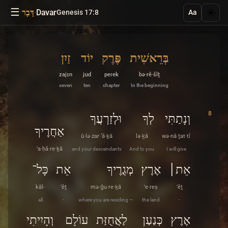
☰
·
Davar
☀️
Genesis 17:8
דָּבָר
Aa
בְּרֵאשִׁית
פֶּרֶק
יוֹד
זַיִן
zajɪn
jʊd
peɾek
bə·rê·šîṯ
seven
ten
chapter
In the beginning
8
וְנָתַתִּי
לְךָ
וּלְזַרְעֲךָ
אַחֲרֶיךָ
ū·lə·zar·‘ă·ḵā
lə·ḵā
wə·nā·ṯat·tî
’a·ḥă·re·ḵā
and your descendants
And to you
I will give
אֵת׀
אֶרֶץ
מְגֻרֶיךָ
אֵת
כָּל־
kāl-
’êṯ
mə·ḡu·re·ḵā
’e·reṣ
’êṯ
all
-
where you are residing —
the land
-
אֶרֶץ
כְּנַעַן
לַאֲחֻזַּת
עוֹלָם
וְהָיִיתִי