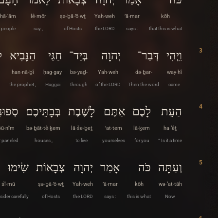
hā·‘ām
lê·mōr
ṣə·ḇā·’ō·wṯ
Yah·weh
’ā·mar
kōh
people
say ,
of Hosts
the LORD
says :
that this is what
3
וַֽיְהִי
דְּבַר־
יְהוָה
בְּיַד־
חַגַּי
הַנָּבִיא
ל
han·nā·ḇî
ḥag·gay
bə·yaḏ-
Yah·weh
də·ḇar-
way·hî
the prophet ,
Haggai
through
of the LORD
Then the word
came
4
הַעֵת
לָכֶם
אַתֶּם
לָשֶׁבֶת
בְּבָתֵּיכֶם
סְפוּנ
̄ū·nîm
bə·ḇāt·tê·ḵem
lā·še·ḇeṯ
’at·tem
lā·ḵem
ha·‘êṯ
r paneled
houses ,
to live
yourselves
for you
“ Is it a time
5
וְעַתָּה
כֹּה
אָמַר
יְהוָה
צְבָאוֹת
שִׂימוּ
śî·mū
ṣə·ḇā·’ō·wṯ
Yah·weh
’ā·mar
kōh
wə·‘at·tāh
sider carefully
of Hosts
the LORD
says :
this is what
Now