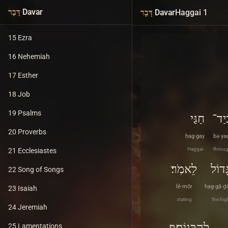
13 1 Chronicles
·
Davar
·
Davar
Haggai 1
דָּבָר
דָּבָר
14 2 Chronicles
15 Ezra
16 Nehemiah
17 Esther
18 Job
19 Psalms
ְיַד־
חַגַּי
20 Proverbs
ḥag·gay
bə·ya
Haggai
throu
21 Ecclesiastes
ָּדוֹל
לֵאמֹֽר׃
22 Song of Songs
lê·mōr
hag·gā·ḏ
23 Isaiah
stating
the hig
24 Jeremiah
לְהִבָּנֽוֹת׃פ
25 Lamentations