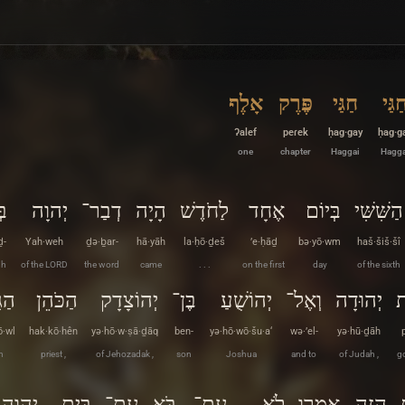
ַגַּי
חַגַּי
פֶּרֶק
אָלֶף
ʔalef
peɾek
ḥag·gay
ḥag·g
one
chapter
Haggai
Hagga
הַשִּׁשִּׁי
בְּיוֹם
אֶחָד
לַחֹדֶשׁ
הָיָה
דְבַר־
יְהוָה
בּ
ḏ-
Yah·weh
ḏə·ḇar-
hā·yāh
la·ḥō·ḏeš
’e·ḥāḏ
bə·yō·wm
haš·šiš·šî
gh
of the LORD
the word
came
. . .
on the first
day
of the sixth
ת
יְהוּדָה
וְאֶל־
יְהוֹשֻׁעַ
בֶּן־
יְהוֹצָדָק
הַכֹּהֵן
הַג
ō·wl
hak·kō·hên
yə·hō·w·ṣā·ḏāq
ben-
yə·hō·wō·šu·a‘
wə·’el-
yə·hū·ḏāh
h
priest ,
of Jehozadak ,
son
Joshua
and to
of Judah ,
g
הַזֶּה
אָֽמְרוּ
לֹא
עֶת־
בֹּא
עֶת־
בֵּית
יְהוָה