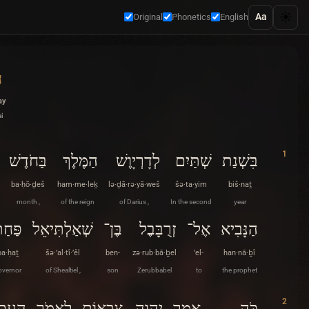
☀️
Aa
Original
Phonetics
English
ח
ay
i
1
בִּשְׁנַת
שְׁתַּיִם
לְדָרְיָוֶשׁ
הַמֶּלֶךְ
בַּחֹדֶשׁ
ba·ḥō·ḏeš
ham·me·leḵ
lə·ḏā·rə·yā·weš
šə·ta·yim
biš·naṯ
month ,
of the reign
of Darius ,
In the second
year
הַנָּבִיא
אֶל־
זְרֻבָּבֶל
בֶּן־
שְׁאַלְתִּיאֵל
פַּחַ
pa·ḥaṯ
šə·’al·tî·’êl
ben-
zə·rub·bā·ḇel
’el-
han·nā·ḇî
overnor
of Shealtiel ,
son
Zerubbabel
to
the prophet
2
כֹּה
אָמַר
יְהוָה
צְבָאוֹת
לֵאמֹר
הָעָם