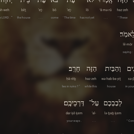
ah·weh
bêṯ
‘eṯ-
bō
‘eṯ-
lō
’ā·mə·rū
haz·zeh
e LORD . ’”
the house
. . .
come
‘ The time
has not yet
. . .
“ These
ֵאמֹֽר׃
lê·mōr
saying :
ִים
וְהַבַּיִת
הַזֶּה
חָרֵֽב׃
ḥā·rêḇ
haz·zeh
wə·hab·ba·yiṯ
sə·p
lies in ruins ? ”
while this
house
in you
לְבַבְכֶם
עַל־
דַּרְכֵיכֶֽם׃
dar·ḵê·ḵem
‘al-
lə·ḇaḇ·ḵem
your ways .
. . .
. . .
“ Con