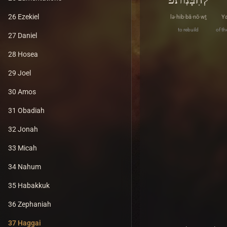
26 Ezekiel
lə·hib·bā·nō·wṯ
Y
to rebuild
of th
27 Daniel
28 Hosea
29 Joel
30 Amos
31 Obadiah
32 Jonah
33 Micah
34 Nahum
35 Habakkuk
36 Zephaniah
37 Haggai