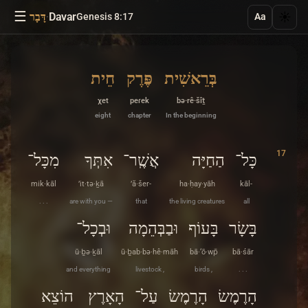
☰
·
Davar
☀️
Genesis 8:17
דָּבָר
Aa
בְּרֵאשִׁית
פֶּרֶק
חֵית
χet
peɾek
bə·rê·šîṯ
eight
chapter
In the beginning
17
כָּל־
הַחַיָּה
אֲשֶֽׁר־
אִתְּךָ
מִכָּל־
mik·kāl
’it·tə·ḵā
’ă·šer-
ha·ḥay·yāh
kāl-
. . .
are with you —
that
the living creatures
all
בָּשָׂר
בָּעוֹף
וּבַבְּהֵמָה
וּבְכָל־
ū·ḇə·ḵāl
ū·ḇab·bə·hê·māh
bā·‘ō·wp̄
bā·śār
and everything
livestock ,
birds ,
. . .
הָרֶמֶשׂ
הָרֶמֶשׂ
עַל־
הָאָרֶץ
הוֹצֵא