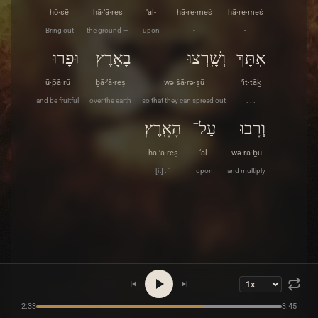
hō·ṣē
hā·’ā·reṣ
‘al-
hā·re·meś
hā·re·meś
Bring out
the ground —
upon
-
-
אִתָּךְ
וְשָֽׁרְצוּ
בָאָרֶץ
וּפָרוּ
ū·p̄ā·rū
ḇā·’ā·reṣ
wə·šā·rə·ṣū
’it·tāḵ
and be fruitful
over the earth
so that they can spread out
. . .
וְרָבוּ
עַל־
הָאָֽרֶץ׃
hā·’ā·reṣ
‘al-
wə·rā·ḇū
[it] . ”
upon
and multiply
2:33
3:45