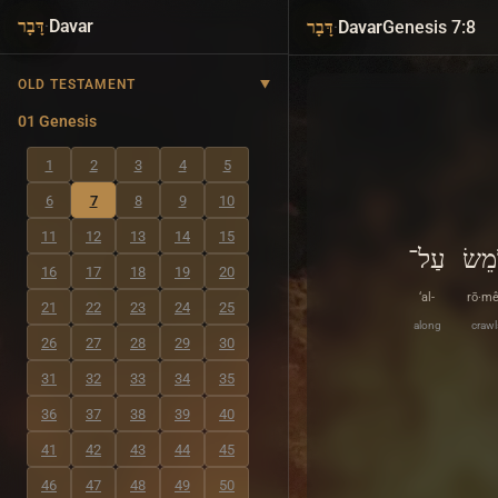
·
Davar
·
Davar
Genesis 7:8
דָּבָר
דָּבָר
OLD TESTAMENT
01 Genesis
1
2
3
4
5
6
7
8
9
10
11
12
13
14
15
מֵשׂ
עַל־
16
17
18
19
20
‘al-
rō·m
21
22
23
24
25
along
crawl
26
27
28
29
30
31
32
33
34
35
36
37
38
39
40
41
42
43
44
45
46
47
48
49
50