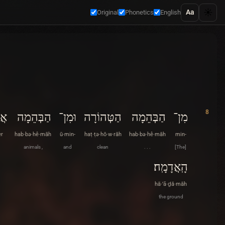
☀️
Aa
Original
Phonetics
English
8
מִן־
הַבְּהֵמָה
הַטְּהוֹרָה
וּמִן־
הַבְּהֵמָה
אֲ
er
hab·bə·hê·māh
ū·min-
haṭ·ṭə·hō·w·rāh
hab·bə·hê·māh
min-
animals ,
and
clean
. . .
[The]
הָֽאֲדָמָֽה׃
hā·’ă·ḏā·māh
the ground