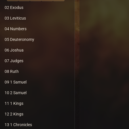
02 Exodus
03 Leviticus
04 Numbers
05 Deuteronomy
06 Joshua
07 Judges
08 Ruth
09 1 Samuel
10 2 Samuel
11 1 Kings
12 2 Kings
13 1 Chronicles