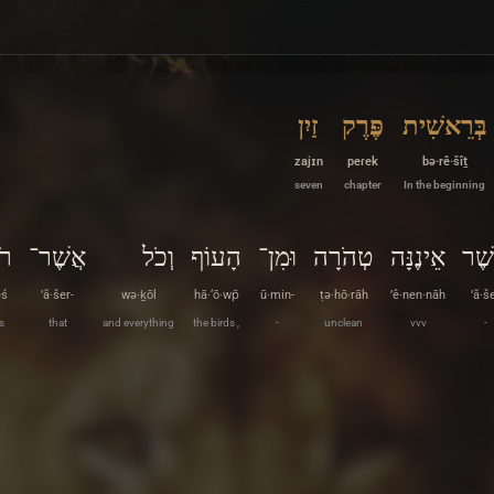
בְּרֵאשִׁית
פֶּרֶק
זַיִן
zajɪn
peɾek
bə·rê·šîṯ
seven
chapter
In the beginning
שֶׁר
אֵינֶנָּה
טְהֹרָה
וּמִן־
הָעוֹף
וְכֹל
אֲשֶׁר־
רֹ
êś
’ă·šer-
wə·ḵōl
hā·‘ō·wp̄
ū·min-
ṭə·hō·rāh
’ê·nen·nāh
’ă·š
s
that
and everything
the birds ,
-
unclean
vvv
-