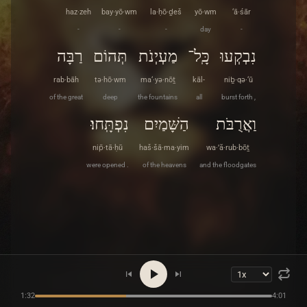
haz·zeh
bay·yō·wm
la·ḥō·ḏeš
yō·wm
‘ā·śār
-
-
-
day
-
נִבְקְעוּ
כָּֽל־
מַעְיְנֹת
תְּהוֹם
רַבָּה
rab·bāh
tə·hō·wm
ma‘·yə·nōṯ
kāl-
niḇ·qə·‘ū
of the great
deep
the fountains
all
burst forth ,
וַאֲרֻבֹּת
הַשָּׁמַיִם
נִפְתָּֽחוּ׃
nip̄·tā·ḥū
haš·šā·ma·yim
wa·’ă·rub·bōṯ
were opened .
of the heavens
and the floodgates
1:32
4:01