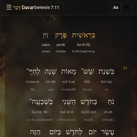
☰
·
Davar
☀️
Genesis 7:11
דָּבָר
Aa
בְּרֵאשִׁית
פֶּרֶק
זַיִן
zajɪn
peɾek
bə·rê·šîṯ
seven
chapter
In the beginning
11
בִּשְׁנַת
שֵׁשׁ־
מֵאוֹת
שָׁנָה
לְחַיֵּי־
lə·ḥay·yê-
šā·nāh
mê·’ō·wṯ
šêš-
biš·naṯ
life ,
year
hundredth
the six
In
נֹחַ
בַּחֹדֶשׁ
הַשֵּׁנִי
בְּשִׁבְעָֽה־
bə·šiḇ·‘āh-
haš·šê·nî
ba·ḥō·ḏeš
nō·aḥ
on the seventeenth
of the second
month ,
of Noah’s
עָשָׂר
יוֹם
לַחֹדֶשׁ
בַּיּוֹם
הַזֶּה