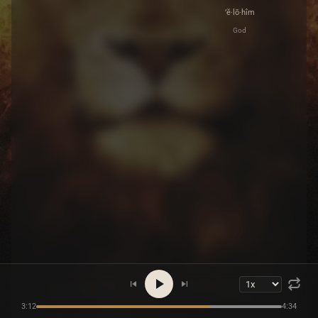
’ĕ·lō·hîm
God
3:12
4:34