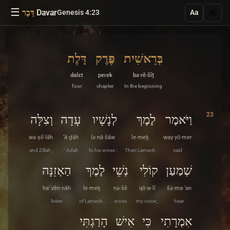
☰
·
Davar
☀️
Genesis 4:23
דָּבָר
Aa
בְּרֵאשִׁית
פֶּרֶק
דָּלֶת
dalɛt
peɾek
bə·rê·šîṯ
four
chapter
In the beginning
23
וַיֹּאמֶר
לֶמֶךְ
לְנָשָׁיו
עָדָה
וְצִלָּה
wə·ṣil·lāh
‘ā·ḏāh
lə·nā·šāw
le·meḵ
way·yō·mer
and Zillah ,
“ Adah
to his wives :
Then Lamech
said
שְׁמַעַן
קוֹלִי
נְשֵׁי
לֶמֶךְ
הַאְזֵנָּה
ha’·zên·nāh
le·meḵ
nə·šê
qō·w·lî
šə·ma·‘an
listen
of Lamech ,
wives
my voice ;
hear
אִמְרָתִי
כִּי
אִישׁ
הָרַגְתִּי