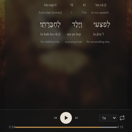
hā·raḡ·tî
’îš
kî
’im·rā·ṯî
have slain [a man]
I
For
to my speech .
לְפִצְעִי
וְיֶלֶד
לְחַבֻּרָתִֽי׃
lə·ḥab·bu·rā·ṯî
wə·ye·leḏ
lə·p̄iṣ·‘î
for striking me .
a young man
for wounding me ,
3:34
4:15