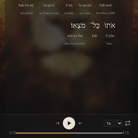
hak·kō·wṯ-
lə·ḇil·tî
’ō·wṯ
lə·qa·yin
Yah·weh
would kill
so that no one
a mark
on Cain ,
And the LORD
אֹתוֹ
כָּל־
מֹצְאֽוֹ׃
mō·ṣə·’ōw
kāl-
’ō·ṯōw
who found him
. . .
him .
2:12
4:15