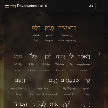
☰
·
Davar
☀️
Genesis 4:15
דָּבָר
Aa
בְּרֵאשִׁית
פֶּרֶק
דָּלֶת
dalɛt
peɾek
bə·rê·šîṯ
four
chapter
In the beginning
15
וַיֹּאמֶר
לוֹ
יְהוָה
לָכֵן
כָּל־
הֹרֵג
hō·rêḡ
kāl-
lā·ḵên
Yah·weh
lōw
way·yō·mer
slays
“ If anyone
“ Not so ! ”
the LORD
- .
replied
קַיִן
שִׁבְעָתַיִם
יֻקָּם
וַיָּשֶׂם
way·yā·śem
yuq·qām
šiḇ·‘ā·ṯa·yim
qa·yin
placed
[then Cain] will be avenged
sevenfold . ”
Cain ,
יְהוָה
לְקַיִן
אוֹת
לְבִלְתִּי
הַכּוֹת־