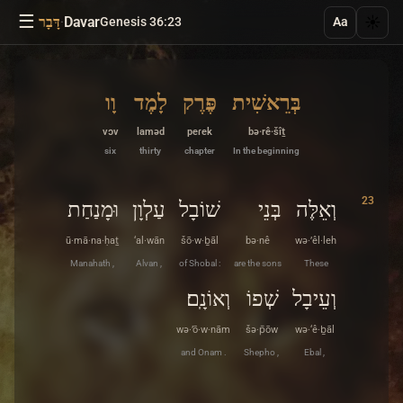
☰
·
Davar
☀️
Genesis 36:23
דָּבָר
Aa
בְּרֵאשִׁית
פֶּרֶק
לָמֶד
וָו
vɔv
laməd
peɾek
bə·rê·šîṯ
six
thirty
chapter
In the beginning
23
וְאֵלֶּה
בְּנֵי
שׁוֹבָל
עַלְוָן
וּמָנַחַת
ū·mā·na·ḥaṯ
‘al·wān
šō·w·ḇāl
bə·nê
wə·’êl·leh
Manahath ,
Alvan ,
of Shobal :
are the sons
These
וְעֵיבָל
שְׁפוֹ
וְאוֹנָֽם׃
wə·’ō·w·nām
šə·p̄ōw
wə·‘ê·ḇāl
and Onam .
Shepho ,
Ebal ,