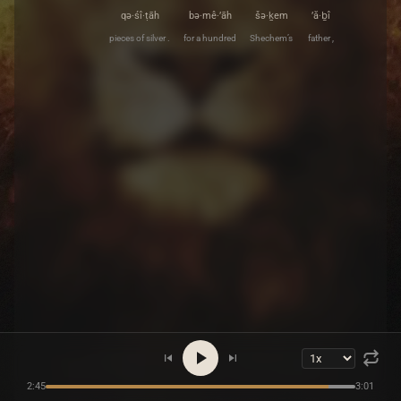
qə·śî·ṭāh
bə·mê·’āh
šə·ḵem
’ă·ḇî
pieces of silver .
for a hundred
Shechem’s
father ,
2:45
3:01