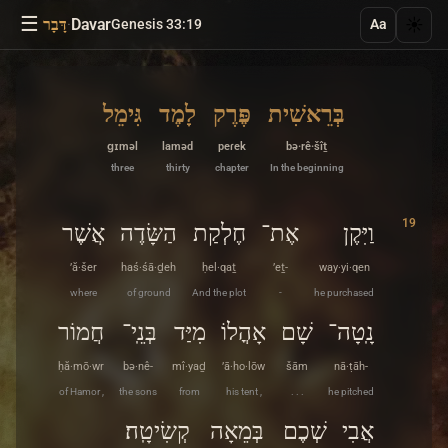
☰
·
Davar
☀️
Genesis 33:19
דָּבָר
Aa
בְּרֵאשִׁית
פֶּרֶק
לָמֶד
גִּימֵל
ɡɪməl
laməd
peɾek
bə·rê·šîṯ
three
thirty
chapter
In the beginning
19
וַיִּקֶן
אֶת־
חֶלְקַת
הַשָּׂדֶה
אֲשֶׁר
’ă·šer
haś·śā·ḏeh
ḥel·qaṯ
’eṯ-
way·yi·qen
where
of ground
And the plot
-
he purchased
נָֽטָה־
שָׁם
אָהֳלוֹ
מִיַּד
בְּנֵֽי־
חֲמוֹר
ḥă·mō·wr
bə·nê-
mî·yaḏ
’ā·ho·lōw
šām
nā·ṭāh-
of Hamor ,
the sons
from
his tent ,
. . .
he pitched
אֲבִי
שְׁכֶם
בְּמֵאָה
קְשִׂיטָֽה׃