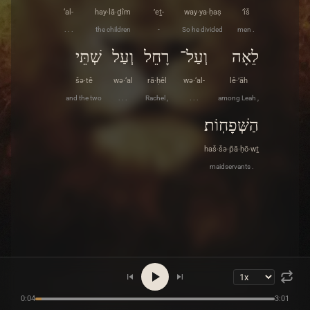
‘al-
hay·lā·ḏîm
’eṯ-
way·ya·ḥaṣ
’îš
. . .
the children
-
So he divided
men .
לֵאָה
וְעַל־
רָחֵל
וְעַל
שְׁתֵּי
šə·tê
wə·‘al
rā·ḥêl
wə·‘al-
lê·’āh
and the two
. . .
Rachel ,
. . .
among Leah ,
הַשְּׁפָחֽוֹת׃
haš·šə·p̄ā·ḥō·wṯ
maidservants .
0:04
3:01