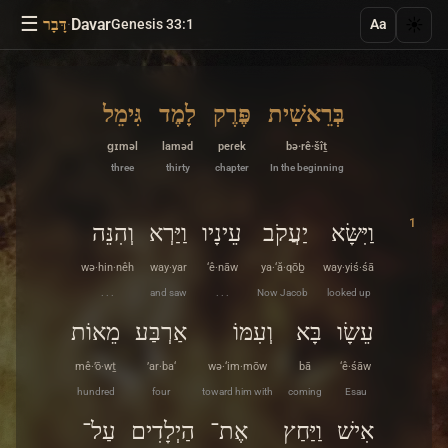
☰
·
Davar
☀️
Genesis 33:1
דָּבָר
Aa
בְּרֵאשִׁית
פֶּרֶק
לָמֶד
גִּימֵל
ɡɪməl
laməd
peɾek
bə·rê·šîṯ
three
thirty
chapter
In the beginning
1
וַיִּשָּׂא
יַעֲקֹב
עֵינָיו
וַיַּרְא
וְהִנֵּה
wə·hin·nêh
way·yar
‘ê·nāw
ya·‘ă·qōḇ
way·yiś·śā
. . .
and saw
. . .
Now Jacob
looked up
עֵשָׂו
בָּא
וְעִמּוֹ
אַרְבַּע
מֵאוֹת
mê·’ō·wṯ
’ar·ba‘
wə·‘im·mōw
bā
‘ê·śāw
hundred
four
toward him with
coming
Esau
אִישׁ
וַיַּחַץ
אֶת־
הַיְלָדִים
עַל־