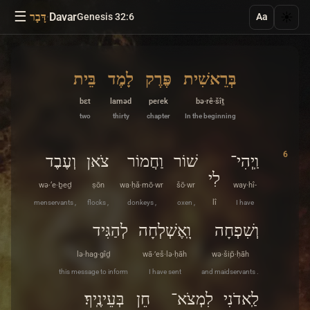
☰
·
Davar
☀️
Genesis 32:6
דָּבָר
Aa
בְּרֵאשִׁית
פֶּרֶק
לָמֶד
בֵּית
bɛt
laməd
peɾek
bə·rê·šîṯ
two
thirty
chapter
In the beginning
6
וַֽיְהִי־
שׁוֹר
וַחֲמוֹר
צֹאן
וְעֶבֶד
לִי
wə·‘e·ḇeḏ
ṣōn
wa·ḥă·mō·wr
šō·wr
way·hî-
menservants ,
flocks ,
donkeys ,
oxen ,
lî
I have
וְשִׁפְחָה
וָֽאֶשְׁלְחָה
לְהַגִּיד
lə·hag·gîḏ
wā·’eš·lə·ḥāh
wə·šip̄·ḥāh
this message to inform
I have sent
and maidservants .
לַֽאדֹנִי
לִמְצֹא־
חֵן
בְּעֵינֶֽיךָ׃