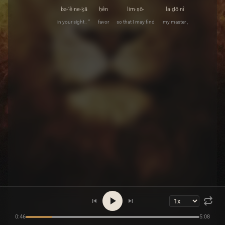
bə·‘ê·ne·ḵā
ḥên
lim·ṣō-
la·ḏō·nî
in your sight . ’”
favor
so that I may find
my master ,
0:46
5:08