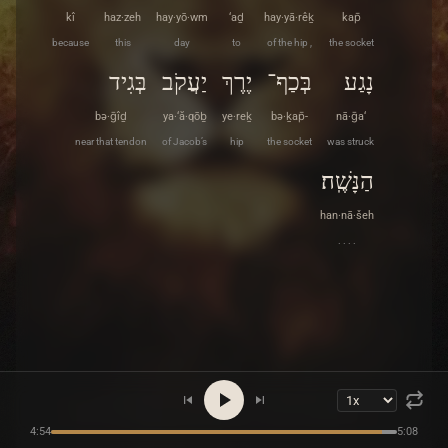
kî
haz·zeh
hay·yō·wm
‘aḏ
hay·yā·rêḵ
kap̄
because
this
day
to
of the hip ,
the socket
נָגַע
בְּכַף־
יֶרֶךְ
יַעֲקֹב
בְּגִיד
bə·ḡîḏ
ya·‘ă·qōḇ
ye·reḵ
bə·ḵap̄-
nā·ḡa‘
near that tendon
of Jacob’s
hip
the socket
was struck
הַנָּשֶֽׁה׃
han·nā·šeh
. . . .
4:54
5:08