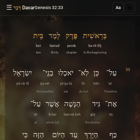
☰
·
Davar
☀️
Genesis 32:33
דָּבָר
Aa
בְּרֵאשִׁית
פֶּרֶק
לָמֶד
בֵּית
bɛt
laməd
peɾek
bə·rê·šîṯ
two
thirty
chapter
In the beginning
33
עַל־
כֵּן
לֹֽא־
יֹאכְלוּ
בְנֵֽי־
יִשְׂרָאֵל
yiś·rā·’êl
ḇə·nê-
yō·ḵə·lū
lō-
kên
‘al-
. . .
the Israelites
eat
do not
. . .
Therefore
אֶת־
גִּיד
הַנָּשֶׁה
אֲשֶׁר
עַל־
‘al-
’ă·šer
han·nā·šeh
gîḏ
’eṯ-
at
which [is]
. . .
the tendon
-
כַּף
הַיָּרֵךְ
עַד
הַיּוֹם
הַזֶּה
כִּי