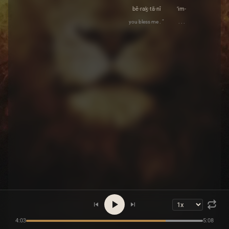
bê·raḵ·tā·nî
’im-
you bless me . ”
. . .
4:03
5:08