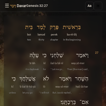
☰
·
Davar
☀️
Genesis 32:27
דָּבָר
Aa
בְּרֵאשִׁית
פֶּרֶק
לָמֶד
בֵּית
bɛt
laməd
peɾek
bə·rê·šîṯ
two
thirty
chapter
In the beginning
27
וַיֹּאמֶר
שַׁלְּחֵנִי
כִּי
עָלָה
‘ā·lāh
kî
šal·lə·ḥê·nî
way·yō·mer
it is daybreak
for
“ Let me go ,
Then [the man] said ,
הַשָּׁחַר
וַיֹּאמֶר
לֹא
אֲשַֽׁלֵּחֲךָ
כִּי
kî
’ă·šal·lê·ḥă·ḵā
lō
way·yō·mer
haš·šā·ḥar
unless
let you go
“ I will not
But Jacob replied ,
. . . . ”
אִם־
בֵּרַכְתָּֽנִי׃