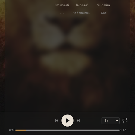
‘im·mā·ḏî
lə·hā·ra‘
’ĕ·lō·hîm
. . .
to harm me .
God
0:49
8:12