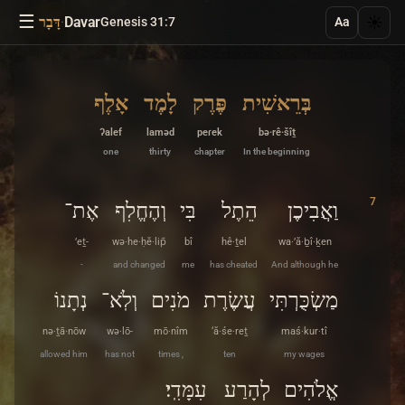
☰
·
Davar
☀️
Genesis 31:7
דָּבָר
Aa
בְּרֵאשִׁית
פֶּרֶק
לָמֶד
אָלֶף
ʔalef
laməd
peɾek
bə·rê·šîṯ
one
thirty
chapter
In the beginning
7
וַאֲבִיכֶן
הֵתֶל
בִּי
וְהֶחֱלִף
אֶת־
’eṯ-
wə·he·ḥĕ·lip̄
bî
hê·ṯel
wa·’ă·ḇî·ḵen
-
and changed
me
has cheated
And although he
מַשְׂכֻּרְתִּי
עֲשֶׂרֶת
מֹנִים
וְלֹֽא־
נְתָנוֹ
nə·ṯā·nōw
wə·lō-
mō·nîm
‘ă·śe·reṯ
maś·kur·tî
allowed him
has not
times ,
ten
my wages
אֱלֹהִים
לְהָרַע
עִמָּדִֽי׃