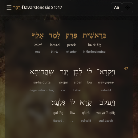
☰
·
Davar
☀️
Genesis 31:47
דָּבָר
Aa
בְּרֵאשִׁית
פֶּרֶק
לָמֶד
אָלֶף
ʔalef
laməd
peɾek
bə·rê·šîṯ
one
thirty
chapter
In the beginning
47
וַיִּקְרָא־
לוֹ
לָבָן
יְגַר
שָׂהֲדוּתָא
śā·hă·ḏū·ṯā
yə·ḡar
lā·ḇān
lōw
way·yiq·rā-
Jegar-sahadutha ,
vvv
Laban
. . .
called it
וְיַֽעֲקֹב
קָרָא
לוֹ
גַּלְעֵֽד׃
gal·‘êḏ
lōw
qā·rā
wə·ya·‘ă·qōḇ
Galeed .
. . .
called it
and Jacob