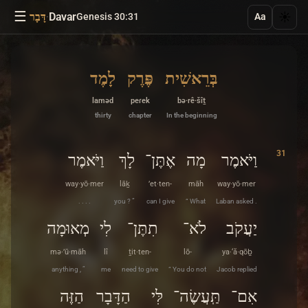
☰
·
Davar
☀️
Genesis 30:31
דָּבָר
Aa
בְּרֵאשִׁית
פֶּרֶק
לָמֶד
laməd
peɾek
bə·rê·šîṯ
thirty
chapter
In the beginning
31
וַיֹּאמֶר
מָה
אֶתֶּן־
לָךְ
וַיֹּאמֶר
way·yō·mer
lāḵ
’et·ten-
māh
way·yō·mer
. . . .
you ? ”
can I give
“ What
Laban asked .
יַעֲקֹב
לֹא־
תִתֶּן־
לִי
מְאוּמָה
mə·’ū·māh
lî
ṯit·ten-
lō-
ya·‘ă·qōḇ
anything , ”
me
need to give
“ You do not
Jacob replied
אִם־
תַּֽעֲשֶׂה־
לִּי
הַדָּבָר
הַזֶּה