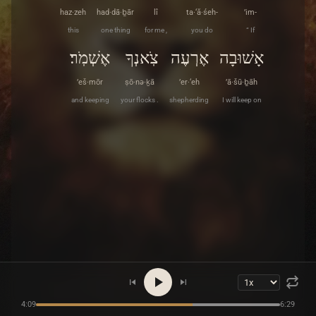
haz·zeh
had·dā·ḇār
lî
ta·‘ă·śeh-
’im-
this
one thing
for me ,
you do
“ If
אָשׁוּבָה
אֶרְעֶה
צֹֽאנְךָ
אֶשְׁמֹֽר׃
’eš·mōr
ṣō·nə·ḵā
’er·‘eh
’ā·šū·ḇāh
and keeping
your flocks .
shepherding
I will keep on
4:09
6:29