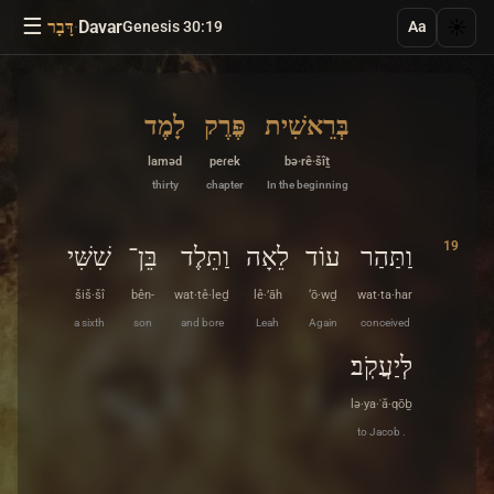
☰
·
Davar
☀️
Genesis 30:19
דָּבָר
Aa
בְּרֵאשִׁית
פֶּרֶק
לָמֶד
laməd
peɾek
bə·rê·šîṯ
thirty
chapter
In the beginning
19
וַתַּהַר
עוֹד
לֵאָה
וַתֵּלֶד
בֵּן־
שִׁשִּׁי
šiš·šî
bên-
wat·tê·leḏ
lê·’āh
‘ō·wḏ
wat·ta·har
a sixth
son
and bore
Leah
Again
conceived
לְּיַעֲקֹֽב׃
lə·ya·ʿă·qōḇ
to Jacob .