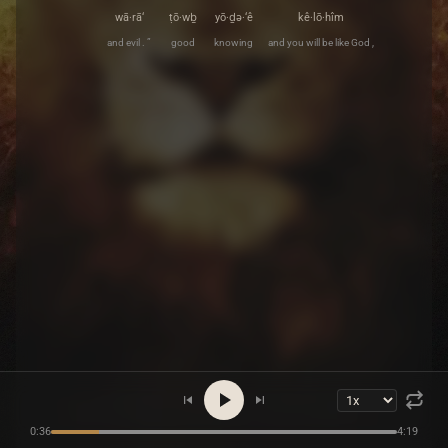
wā·rā‘
ṭō·wḇ
yō·ḏə·‘ê
kê·lō·hîm
and evil . ”
good
knowing
and you will be like God ,
0:36
4:19