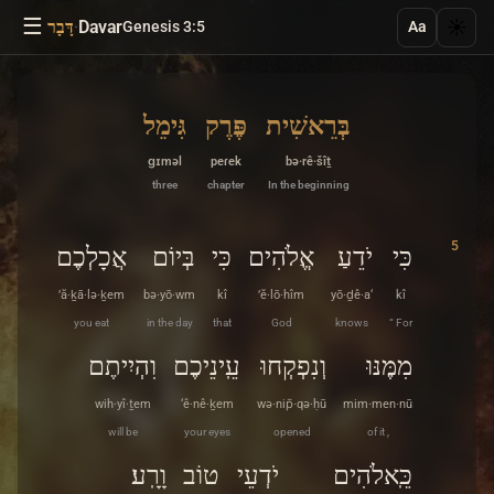
☰
·
Davar
☀️
Genesis 3:5
דָּבָר
Aa
בְּרֵאשִׁית
פֶּרֶק
גִּימֵל
ɡɪməl
peɾek
bə·rê·šîṯ
three
chapter
In the beginning
5
כִּי
יֹדֵעַ
אֱלֹהִים
כִּי
בְּיוֹם
אֲכָלְכֶם
’ă·ḵā·lə·ḵem
bə·yō·wm
kî
’ĕ·lō·hîm
yō·ḏê·a‘
kî
you eat
in the day
that
God
knows
“ For
מִמֶּנּוּ
וְנִפְקְחוּ
עֵֽינֵיכֶם
וִהְיִיתֶם
wih·yî·ṯem
‘ê·nê·ḵem
wə·nip̄·qə·ḥū
mim·men·nū
will be
your eyes
opened
of it ,
כֵּֽאלֹהִים
יֹדְעֵי
טוֹב
וָרָֽע׃